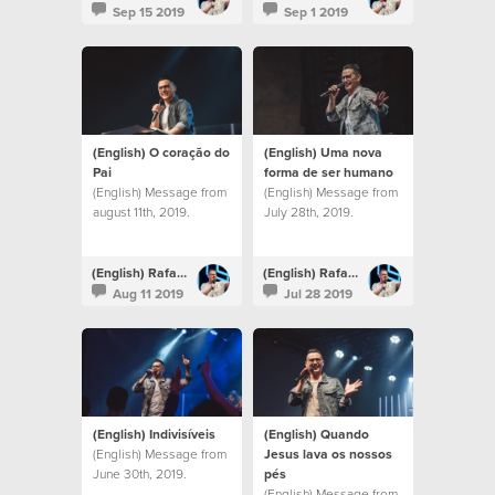
Sep 15 2019
Sep 1 2019
(English) O coração do
(English) Uma nova
Pai
forma de ser humano
(English) Message from
(English) Message from
august 11th, 2019.
July 28th, 2019.
(English) Rafael Bitencourt
(English) Rafael Bitencourt
Aug 11 2019
Jul 28 2019
(English) Indivisíveis
(English) Quando
(English) Message from
Jesus lava os nossos
June 30th, 2019.
pés
(English) Message from