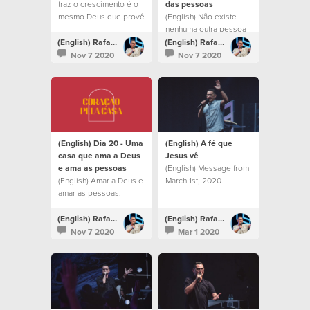
traz o crescimento é o
das pessoas
mesmo Deus que provê
(English) Não existe
lugares
nenhuma outra pessoa
milagrosamente.
no mundo que tenha o
(English) Rafael Bitencourt
(English) Rafael Bitencourt
potencial que você tem.
Nov 7 2020
Nov 7 2020
(English) Dia 20 - Uma
(English) A fé que
casa que ama a Deus
Jesus vê
e ama as pessoas
(English) Message from
(English) Amar a Deus e
March 1st, 2020.
amar as pessoas.
(English) Rafael Bitencourt
(English) Rafael Bitencourt
Nov 7 2020
Mar 1 2020