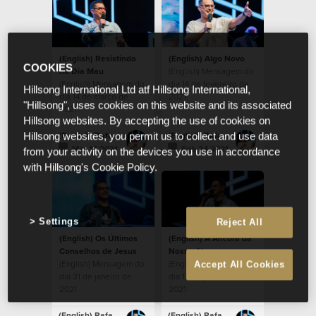
(English) Resistindo
(English) Algo Novo
COOKIES
no Dia Mau
(English) Mensagem do
(English) Mensagem do
dia 14 de fevereiro de
Hillsong International Ltd atf Hillsong International,
dia 14 de março de
2021.
"Hillsong", uses cookies on this website and its associated
2021.
Hillsong websites. By accepting the use of cookies on
(English) Rafael Bitencourt
(English) Rafael Bitencourt
Hillsong websites, you permit us to collect and use data
Mar 14 2021
Feb 24 2021
from your activity on the devices you use in accordance
with Hillsong's Cookie Policy.
Settings
Reject All
(English) Os Últimos
(English) A Âncora da
Conselhos de Jesus
Nossa Alma
(English) Mensagem do
(English) Mensagem do
Accept All Cookies
dia 31 de janeiro de
dia 17 de janeiro de
2021.
2021.
(English) Rafael Bitencourt
(English) Rafael Bitencourt