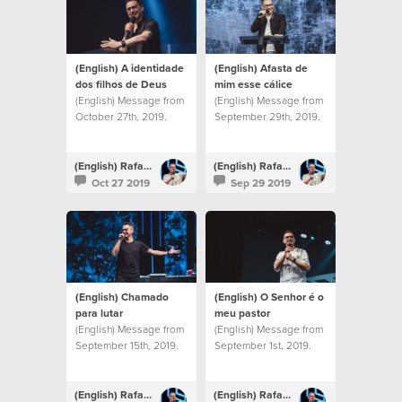
(English) A identidade
(English) Afasta de
dos filhos de Deus
mim esse cálice
(English) Message from
(English) Message from
October 27th, 2019.
September 29th, 2019.
(English) Rafael Bitencourt
(English) Rafael Bitencourt
Oct 27 2019
Sep 29 2019
(English) Chamado
(English) O Senhor é o
para lutar
meu pastor
(English) Message from
(English) Message from
September 15th, 2019.
September 1st, 2019.
(English) Rafael Bitencourt
(English) Rafael Bitencourt