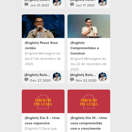
Jan 31 2021
Jan 17 2021
(English) Passe Esse
(English)
Jordão
Comprometidos a
(English) Mensagem do
Construir
dia 27 de dezembro de
(English) Mensagem do
2020.
dia 22 de novembro de
2020.
(English) Rafael Bitencourt
(English) Rafael Bitencourt
Dec 27 2020
Nov 22 2020
(English) Dia 5 – Uma
(English) Dia 10 – Uma
casa expansiva
casa comprometida
(English) O Deus que
com o crescimento