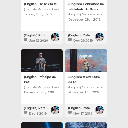
(English) De fé em fé
(English) Confiando na
(English) Message from
fidelidade de Deus
January 12th, 2020.
(English) Message from
December 29th, 2019.
(English) Rafael Bitencourt
(English) Rafael Bitencourt
Jan 12 2020
Dec 29 2019
(English) Príncipe da
(English) A aventura
Paz
da fé
(English) Message from
(English) Message from
December 8th, 2019.
November 17th, 2019.
(English) Rafael Bitencourt
(English) Rafael Bitencourt
Dec 8 2019
Nov 17 2019