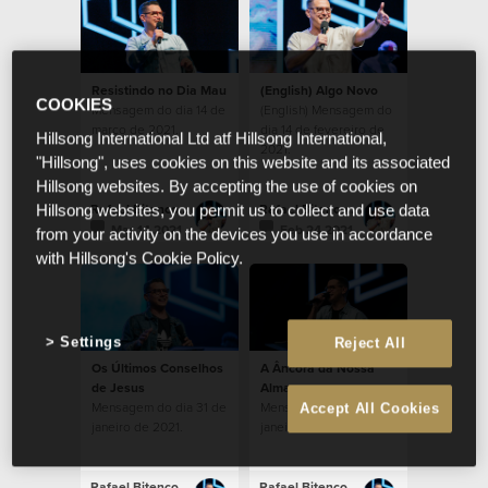
Resistindo no Dia Mau
(English) Algo Novo
COOKIES
Mensagem do dia 14 de
(English) Mensagem do
março de 2021.
dia 14 de fevereiro de
Hillsong International Ltd atf Hillsong International,
2021.
"Hillsong", uses cookies on this website and its associated
Hillsong websites. By accepting the use of cookies on
Rafael Bitencourt
Rafael Bitencourt
Hillsong websites, you permit us to collect and use data
Mar 14 2021
Feb 24 2021
from your activity on the devices you use in accordance
with Hillsong's Cookie Policy.
Settings
Reject All
Os Últimos Conselhos
A Âncora da Nossa
de Jesus
Alma
Mensagem do dia 31 de
Mensagem do dia 17 de
Accept All Cookies
janeiro de 2021.
janeiro de 2021.
Rafael Bitencourt
Rafael Bitencourt