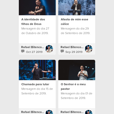
A identidade dos
Afasta de mim esse
filhos de Deus
cálice
Mensagem do dia 27
Mensagem do dia 29
de Outubro de 2019.
de Setembro de 2019.
Rafael Bitencourt
Rafael Bitencourt
Oct 27 2019
Sep 29 2019
Chamado para lutar
O Senhor é o meu
Mensagem do dia 15 de
pastor
Setembro de 2019.
Mensagem do dia 01 de
Setembro de 2019.
Rafael Bitencourt
Rafael Bitencourt