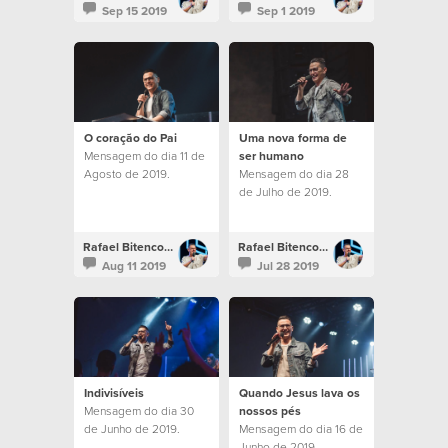
Sep 15 2019
Sep 1 2019
O coração do Pai
Uma nova forma de
Mensagem do dia 11 de
ser humano
Agosto de 2019.
Mensagem do dia 28
de Julho de 2019.
Rafael Bitencourt
Rafael Bitencourt
Aug 11 2019
Jul 28 2019
Indivisíveis
Quando Jesus lava os
Mensagem do dia 30
nossos pés
de Junho de 2019.
Mensagem do dia 16 de
Junho de 2019.