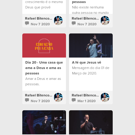
crescimento é o mesmo
pessoas
Deus que provê
Não existe nenhuma
lugares
outra pessoa no mundo
milagrosamente.
que tenha o potencial
Rafael Bitencourt
Rafael Bitencourt
que você tem.
Nov 7 2020
Nov 7 2020
Dia 20 - Uma casa que
A fé que Jesus vê
ama a Deus e ama as
Mensagem do dia 01 de
pessoas
Março de 2020.
Amar a Deus e amar as
pessoas.
Rafael Bitencourt
Rafael Bitencourt
Nov 7 2020
Mar 1 2020