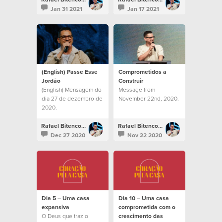
Jan 31 2021
Jan 17 2021
(English) Passe Esse
Comprometidos a
Jordão
Construir
(English) Mensagem do
Message from
dia 27 de dezembro de
November 22nd, 2020.
2020.
Rafael Bitencourt
Rafael Bitencourt
Dec 27 2020
Nov 22 2020
Dia 5 – Uma casa
Dia 10 – Uma casa
expansiva
comprometida com o
O Deus que traz o
crescimento das