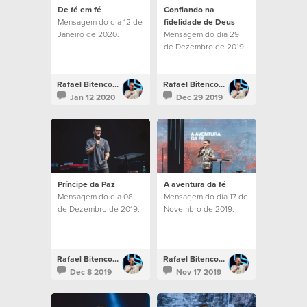
De fé em fé
Confiando na
Mensagem do dia 12 de
fidelidade de Deus
Janeiro de 2020.
Mensagem do dia 29
de Dezembro de 2019.
Rafael Bitencourt
Rafael Bitencourt
Jan 12 2020
Dec 29 2019
Príncipe da Paz
A aventura da fé
Mensagem do dia 08
Mensagem do dia 17 de
de Dezembro de 2019.
Novembro de 2019.
Rafael Bitencourt
Rafael Bitencourt
Dec 8 2019
Nov 17 2019