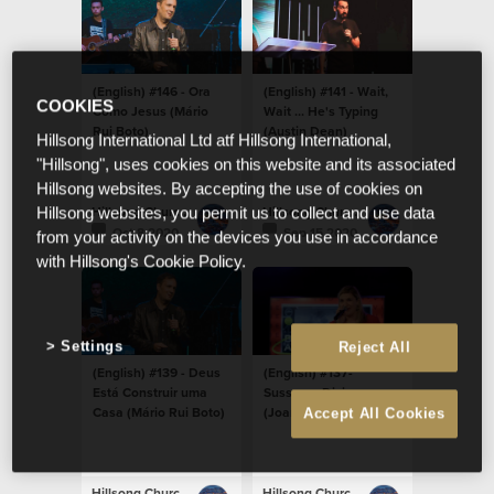
(English) #146 - Ora
(English) #141 - Wait,
COOKIES
Como Jesus (Mário
Wait ... He's Typing
Rui Boto)
(Austin Dean)
Hillsong International Ltd atf Hillsong International,
"Hillsong", uses cookies on this website and its associated
Hillsong websites. By accepting the use of cookies on
Hillsong Church Portugal
Hillsong Church Portugal
Hillsong websites, you permit us to collect and use data
Oct 8 2020
Sep 15 2020
from your activity on the devices you use in accordance
with Hillsong's Cookie Policy.
Settings
Reject All
(English) #139 - Deus
(English) #137-
Está Construir uma
Sussuros Divinos
Casa (Mário Rui Boto)
(Joana Cabral)
Accept All Cookies
Hillsong Church Portugal
Hillsong Church Portugal