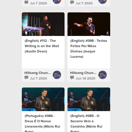
Jul 7 2020
Jul 7 2020
(English) #112 - The
(English) #098 - Tectos
Writing is on the Wall
Feitos Por Mãos
(Austin Dean)
Divinas (Isaque
Lucena)
Hillsong Church Portugal
Hillsong Church Portugal
Jul 7 2020
Jun 14 2020
(Português) #086 -
(English) #085 - O
Deus É O Nosso
Socorro Vem a
Livramento (Mário Rui
Caminho (Mário Rui
Boto)
Boto)