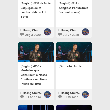
(English) #121 - Não te
(English) #118 -
Esqueças de te
Atingidos Por um Raio
Lembrar (Mário Rui
(Isaque Lucena)
Boto)
Hillsong Church Portugal
Hillsong Church Portugal
Aug 3 2020
Jul 27 2020
(English) #116 -
(Deutsch) Untitled
Verdades que
Constroem a Nossa
Confiança em Deus
(Mário Rui Boto)
Hillsong Church Portugal
Hillsong Church Portugal
Jul 20 2020
Jul 15 2020