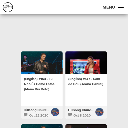
MENU
(English) #154 - Tu
(English) #147 - Som
Não És Como Estás
do Céu (Joana Cabral)
(Mário Rui Boto)
Hillsong Church Portugal
Hillsong Church Portugal
Oct 22 2020
Oct 8 2020