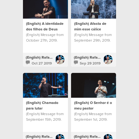
(English) A identidade
(English) Afasta de
dos filhos de Deus
mim esse cálice
(English) Message from
(English) Message from
October 27th, 2019.
September 29th, 2019.
(English) Rafael Bitencourt
(English) Rafael Bitencourt
Oct 27 2019
Sep 29 2019
(English) Chamado
(English) O Senhor é o
para lutar
meu pastor
(English) Message from
(English) Message from
September 15th, 2019.
September 1st, 2019.
(English) Rafael Bitencourt
(English) Rafael Bitencourt