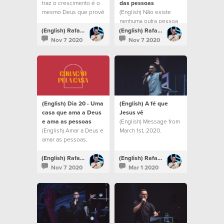
traz o crescimento é o
das pessoas
mesmo Deus que provê
(English) Não existe
lugares
nenhuma outra pessoa
milagrosamente.
no mundo que tenha o
(English) Rafael Bitencourt
(English) Rafael Bitencourt
potencial que você tem.
Nov 7 2020
Nov 7 2020
(English) Dia 20 - Uma
(English) A fé que
casa que ama a Deus
Jesus vê
e ama as pessoas
(English) Message from
(English) Amar a Deus e
March 1st, 2020.
amar as pessoas.
(English) Rafael Bitencourt
(English) Rafael Bitencourt
Nov 7 2020
Mar 1 2020