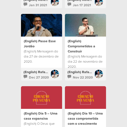
Jan 31 2021
Jan 17 2021
(English) Passe Esse
(English)
Jordão
Comprometidos a
(English) Mensagem do
Construir
dia 27 de dezembro de
(English) Mensagem do
2020.
dia 22 de novembro de
2020.
(English) Rafael Bitencourt
(English) Rafael Bitencourt
Dec 27 2020
Nov 22 2020
(English) Dia 5 – Uma
(English) Dia 10 – Uma
casa expansiva
casa comprometida
(English) O Deus que
com o crescimento