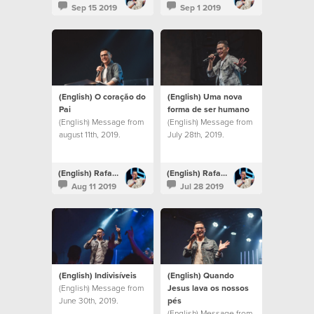
Sep 15 2019
Sep 1 2019
(English) O coração do
(English) Uma nova
Pai
forma de ser humano
(English) Message from
(English) Message from
august 11th, 2019.
July 28th, 2019.
(English) Rafael Bitencourt
(English) Rafael Bitencourt
Aug 11 2019
Jul 28 2019
(English) Indivisíveis
(English) Quando
(English) Message from
Jesus lava os nossos
June 30th, 2019.
pés
(English) Message from