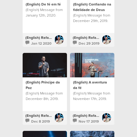
(English) De fé em fé
(English) Confiando na
(English) Message from
fidelidade de Deus
January 12th, 2020.
(English) Message from
December 29th, 2019.
(English) Rafael Bitencourt
(English) Rafael Bitencourt
Jan 12 2020
Dec 29 2019
(English) Príncipe da
(English) A aventura
Paz
da fé
(English) Message from
(English) Message from
December 8th, 2019.
November 17th, 2019.
(English) Rafael Bitencourt
(English) Rafael Bitencourt
Dec 8 2019
Nov 17 2019