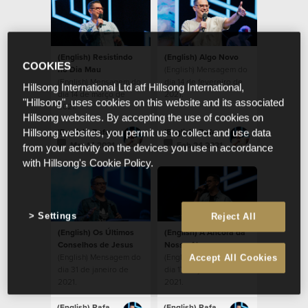
(English) Resistindo
(English) Algo Novo
COOKIES
no Dia Mau
(English) Mensagem do
(English) Mensagem do
dia 14 de fevereiro de
Hillsong International Ltd atf Hillsong International,
dia 14 de março de
2021.
"Hillsong", uses cookies on this website and its associated
2021.
Hillsong websites. By accepting the use of cookies on
(English) Rafael Bitencourt
(English) Rafael Bitencourt
Hillsong websites, you permit us to collect and use data
Mar 14 2021
Feb 24 2021
from your activity on the devices you use in accordance
with Hillsong's Cookie Policy.
Settings
Reject All
(English) Os Últimos
(English) A Âncora da
Conselhos de Jesus
Nossa Alma
(English) Mensagem do
(English) Mensagem do
Accept All Cookies
dia 31 de janeiro de
dia 17 de janeiro de
2021.
2021.
(English) Rafael Bitencourt
(English) Rafael Bitencourt