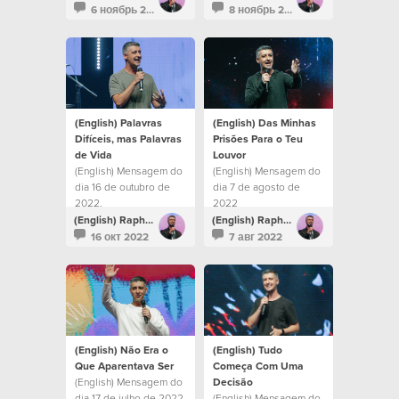
amarmos a Deus, Ele
6 ноябрь 2022
8 ноябрь 2022
nos amou.
(English) Palavras
(English) Das Minhas
Difíceis, mas Palavras
Prisões Para o Teu
de Vida
Louvor
(English) Mensagem do
(English) Mensagem do
dia 16 de outubro de
dia 7 de agosto de
2022.
2022
(English) Raphael Galante
(English) Raphael Galante
16 окт 2022
7 авг 2022
(English) Não Era o
(English) Tudo
Que Aparentava Ser
Começa Com Uma
(English) Mensagem do
Decisão
dia 17 de julho de 2022
(English) Mensagem do