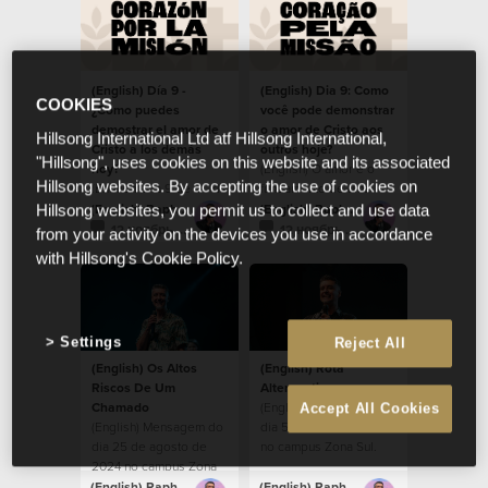
(English) Día 9 -
(English) Dia 9: Como
COOKIES
¿Cómo puedes
você pode demonstrar
demostrar el amor de
o amor de Cristo aos
Hillsong International Ltd atf Hillsong International,
Cristo a los demás
outros hoje?
"Hillsong", uses cookies on this website and its associated
hoy?
(English) O amor é o
Hillsong websites. By accepting the use of cookies on
(English) Día 9 de 21, de
fundamento de uma
nuestros devocionales,
comunidade saudável.
(English) Raphael Galante
(English) Raphael Galante
Hillsong websites, you permit us to collect and use data
durante la temporada
12 ноябрь 2024
12 ноябрь 2024
from your activity on the devices you use in accordance
de Corazón por la
with Hillsong's Cookie Policy.
Misión 2024.
Settings
Reject All
(English) Os Altos
(English) Rota
Riscos De Um
Alteranativa
Chamado
(English) Mensagem do
Accept All Cookies
(English) Mensagem do
dia 5 de maio de 2024
dia 25 de agosto de
no campus Zona Sul.
2024 no campus Zona
Sul.
(English) Raphael Galante
(English) Raphael Galante