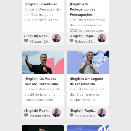
(English) Levante-se
(English) Se
(English) Mensagem do
Protegendo das
dia 19 de março de
Preocupações
2023 no campus zona
(English) Mensagem do
sul
dia 5 de fevereiro de
2023 no campus zona
sul
(English) Raphael Galante
(English) Raphael Galante
19 март 2023
5 февр 2023
(English) Os Passos
(English) Um Legado
Que Me Trazem Cura
de Crescimento
(English) Mensagem do
(English) Mensagem do
dia 29 de janeiro no
dia 15 de janeiro no
campus zona leste
campus zona sul
(English) Raphael Galante
(English) Raphael Galante
29 янв 2023
15 янв 2023