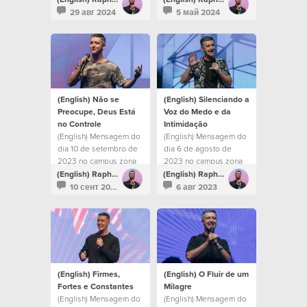
29 авг 2024
5 май 2024
(English) Não se
(English) Silenciando a
Preocupe, Deus Está
Voz do Medo e da
no Controle
Intimidação
(English) Mensagem do
(English) Mensagem do
dia 10 de setembro de
dia 6 de agosto de
2023 no campus zona
2023 no campus zona
sul
sul
(English) Raphael Galante
(English) Raphael Galante
10 сент 2023
6 авг 2023
(English) Firmes,
(English) O Fluir de um
Fortes e Constantes
Milagre
(English) Mensagem do
(English) Mensagem do