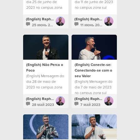
dia 25 de junho de
dia 11 de junho de 2023
2023 no campus zona
no campus zona sul
sul
(English) Raphael Galante
(English) Raphael Galante
25 июнь 2023
11 июнь 2023
(English) Não Perca o
(English) Conecte-se:
Foco
Conectando-se com o
(English) Mensagem do
seu Valor
dia 28 de maio de
(English) Mensagem do
2023 no campus zona
dia 7 de maio de 2023
sul
no campus zona sul
(English) Raphael Galante
(English) Raphael Galante
28 май 2023
7 май 2023