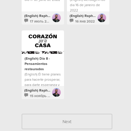
dia 16 de janeiro de
2022
(English) Raphael Galante
(English) Raphael Galante
17 июль 2022
16 янв 2022
(English) Día 8 -
Pensamientos
restaurados
(English) Él tiene planes
para hacerte prosperar,
para darte esperanza y
un futuro. No dejes que
(English) Raphael Galante
tus pensamientos
15 ноябрь 2021
vaguen por el valle de
la desesperación.
Next