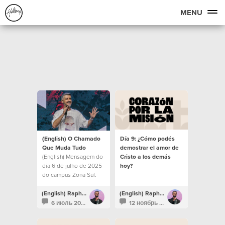
MENU
(English) O Chamado
Día 9: ¿Cómo podés
Que Muda Tudo
demostrar el amor de
(English) Mensagem do
Cristo a los demás
dia 6 de julho de 2025
hoy?
do campus Zona Sul.
(English) Raphael Galante
(English) Raphael Galante
6 июль 2025
12 ноябрь 2024