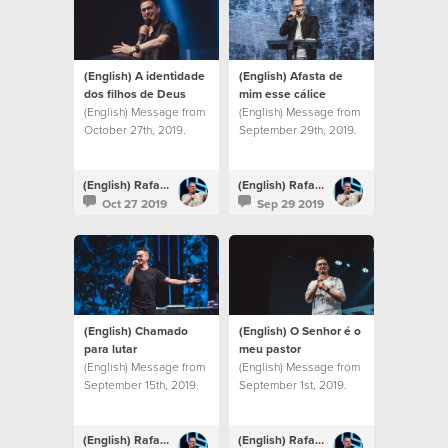
(English) A identidade
(English) Afasta de
dos filhos de Deus
mim esse cálice
(English) Message from
(English) Message from
October 27th, 2019.
September 29th, 2019.
(English) Rafael Bitencourt
(English) Rafael Bitencourt
Oct 27 2019
Sep 29 2019
(English) Chamado
(English) O Senhor é o
para lutar
meu pastor
(English) Message from
(English) Message from
September 15th, 2019.
September 1st, 2019.
(English) Rafael Bitencourt
(English) Rafael Bitencourt