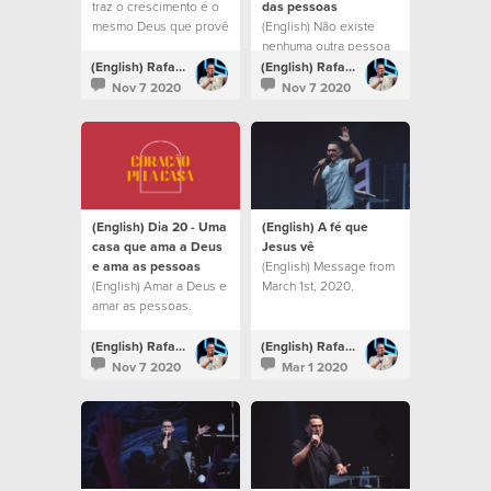
traz o crescimento é o
das pessoas
mesmo Deus que provê
(English) Não existe
lugares
nenhuma outra pessoa
milagrosamente.
no mundo que tenha o
(English) Rafael Bitencourt
(English) Rafael Bitencourt
potencial que você tem.
Nov 7 2020
Nov 7 2020
(English) Dia 20 - Uma
(English) A fé que
casa que ama a Deus
Jesus vê
e ama as pessoas
(English) Message from
(English) Amar a Deus e
March 1st, 2020.
amar as pessoas.
(English) Rafael Bitencourt
(English) Rafael Bitencourt
Nov 7 2020
Mar 1 2020