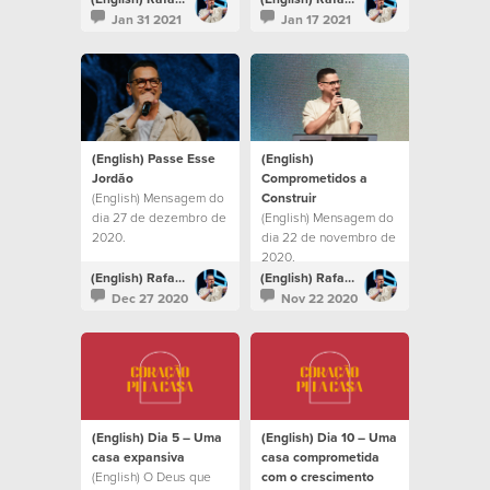
Jan 31 2021
Jan 17 2021
(English) Passe Esse
(English)
Jordão
Comprometidos a
(English) Mensagem do
Construir
dia 27 de dezembro de
(English) Mensagem do
2020.
dia 22 de novembro de
2020.
(English) Rafael Bitencourt
(English) Rafael Bitencourt
Dec 27 2020
Nov 22 2020
(English) Dia 5 – Uma
(English) Dia 10 – Uma
casa expansiva
casa comprometida
(English) O Deus que
com o crescimento