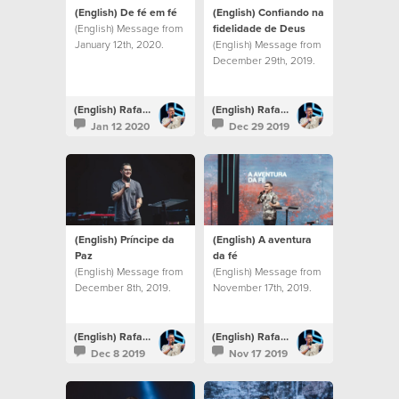
(English) De fé em fé
(English) Confiando na
(English) Message from
fidelidade de Deus
January 12th, 2020.
(English) Message from
December 29th, 2019.
(English) Rafael Bitencourt
(English) Rafael Bitencourt
Jan 12 2020
Dec 29 2019
(English) Príncipe da
(English) A aventura
Paz
da fé
(English) Message from
(English) Message from
December 8th, 2019.
November 17th, 2019.
(English) Rafael Bitencourt
(English) Rafael Bitencourt
Dec 8 2019
Nov 17 2019