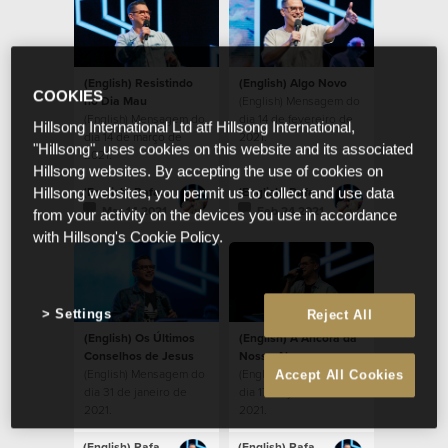
(English) Resistindo
(English) Algo Novo
COOKIES
no Dia Mau
(English) Mensagem do
(English) Mensagem do
dia 14 de fevereiro de
Hillsong International Ltd atf Hillsong International,
dia 14 de março de
2021.
"Hillsong", uses cookies on this website and its associated
2021.
Hillsong websites. By accepting the use of cookies on
(English) Rafael Bitencourt
(English) Rafael Bitencourt
Hillsong websites, you permit us to collect and use data
Mar 14 2021
Feb 24 2021
from your activity on the devices you use in accordance
with Hillsong's Cookie Policy.
Settings
Reject All
(English) Os Últimos
(English) A Âncora da
Conselhos de Jesus
Nossa Alma
(English) Mensagem do
(English) Mensagem do
Accept All Cookies
dia 31 de janeiro de
dia 17 de janeiro de
2021.
2021.
(English) Rafael Bitencourt
(English) Rafael Bitencourt