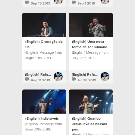
Sep 15 2019
Sep 1 2019
(English) O coração do
(English) Uma nova
Pai
forma de ser humano
(English) Message from
(English) Message from
august 11th, 2019.
July 28th, 2019.
(English) Rafael Bitencourt
(English) Rafael Bitencourt
Aug 11 2019
Jul 28 2019
(English) Indivisíveis
(English) Quando
(English) Message from
Jesus lava os nossos
June 30th, 2019.
pés
(English) Message from