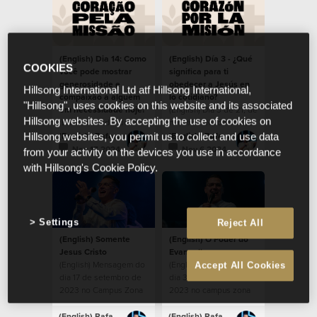
(English) Dia 14: Como
(English) Día 3 - ¿Qué
COOKIES
você pode mostrar
significa para ti
generosidade e
obedecer a Jesús en
Hillsong International Ltd atf Hillsong International,
compaixão a alguém
lo cotidiano?
"Hillsong", uses cookies on this website and its associated
em necessidade hoje?
(English) Día 3 de 21, de
Hillsong websites. By accepting the use of cookies on
(English) Cuidar dos
nuestros devocionales,
necessitados dentro da
durante la temporada
(English) Rafael Bitencourt
(English) Rafael Bitencourt
Hillsong websites, you permit us to collect and use data
comunidade.
de Corazón por la
Nov 17 2024
Nov 6 2024
from your activity on the devices you use in accordance
Misión 2024.
with Hillsong's Cookie Policy.
Settings
Reject All
(English) Somente
(English) O Poder do
Jesus Cristo
Evangelho
(English) Mensagem do
(English) Mensagem do
Accept All Cookies
dia 17 de setembro de
dia 3 de setembro de
2023 no Campus Zona
2023 no campus zona
Sul
sul
(English) Rafael Bitencourt
(English) Rafael Bitencourt