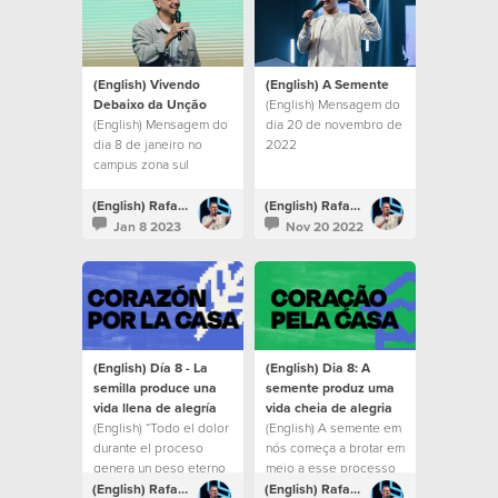
(English) Vivendo
(English) A Semente
Debaixo da Unção
(English) Mensagem do
(English) Mensagem do
dia 20 de novembro de
dia 8 de janeiro no
2022
campus zona sul
(English) Rafael Bitencourt
(English) Rafael Bitencourt
Jan 8 2023
Nov 20 2022
(English) Día 8 - La
(English) Dia 8: A
semilla produce una
semente produz uma
vida llena de alegría
vida cheia de alegria
(English) “Todo el dolor
(English) A semente em
durante el proceso
nós começa a brotar em
genera un peso eterno
meio a esse processo
de gloria y aunque
e deixamos um espírito
(English) Rafael Bitencourt
(English) Rafael Bitencourt