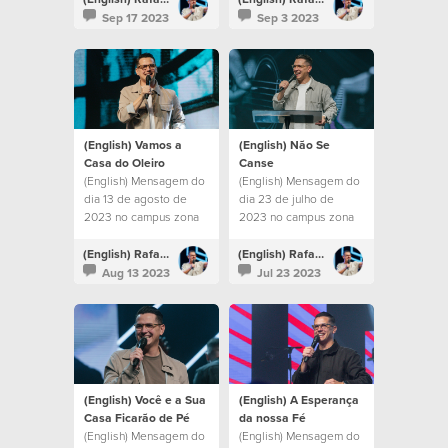
Sep 17 2023
Sep 3 2023
(English) Vamos a
(English) Não Se
Casa do Oleiro
Canse
(English) Mensagem do
(English) Mensagem do
dia 13 de agosto de
dia 23 de julho de
2023 no campus zona
2023 no campus zona
sul
sul
(English) Rafael Bitencourt
(English) Rafael Bitencourt
Aug 13 2023
Jul 23 2023
(English) Você e a Sua
(English) A Esperança
Casa Ficarão de Pé
da nossa Fé
(English) Mensagem do
(English) Mensagem do