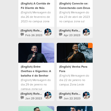
(English) A Corrida de
(English) Conecte-se:
Fé Diante de Nós
Conectando com Deus
(English) Mensagem do
(English) Mensagem do
dia 26 de fevereiro de
dia 23 de abril de 2023
2023 no campus zona
no campus zona sul
sul
(English) Rafael Bitencourt
(English) Rafael Bitencourt
Feb 26 2023
Apr 23 2023
(English) Entre
(English) Venha Para
Ovelhas e Gigantes: A
Fora
batalha é do Senhor
(English) Mensagem do
(English) Mensagem do
dia 22 de janeiro no
dia 29 de janeiro no
campus Zona Leste
campus zona sul
(English) Rafael Bitencourt
(English) Rafael Bitencourt
Jan 29 2023
Jan 22 2023