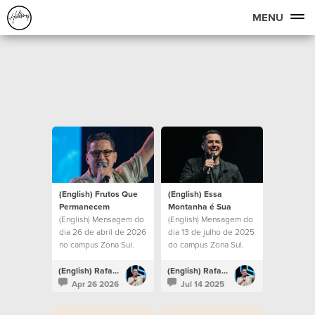
MENU
(English) Frutos Que
(English) Essa
Permanecem
Montanha é Sua
(English) Mensagem do
(English) Mensagem do
dia 26 de abril de 2026
dia 13 de julho de 2025
no campus Zona Sul.
do campus Zona Sul.
(English) Rafael Bitencourt
(English) Rafael Bitencourt
Apr 26 2026
Jul 14 2025