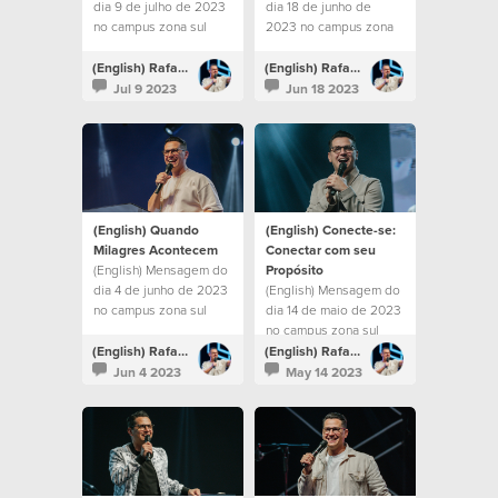
dia 9 de julho de 2023
dia 18 de junho de
no campus zona sul
2023 no campus zona
sul
(English) Rafael Bitencourt
(English) Rafael Bitencourt
Jul 9 2023
Jun 18 2023
(English) Quando
(English) Conecte-se:
Milagres Acontecem
Conectar com seu
(English) Mensagem do
Propósito
dia 4 de junho de 2023
(English) Mensagem do
no campus zona sul
dia 14 de maio de 2023
no campus zona sul
(English) Rafael Bitencourt
(English) Rafael Bitencourt
Jun 4 2023
May 14 2023