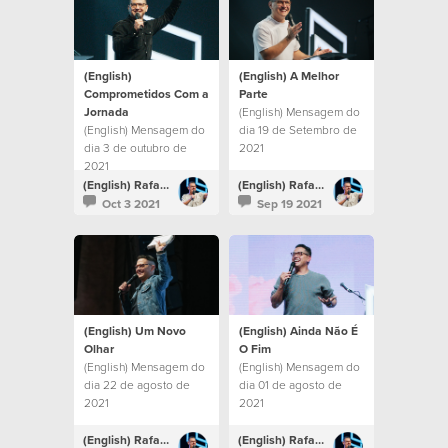
(English)
(English) A Melhor
Comprometidos Com a
Parte
Jornada
(English) Mensagem do
(English) Mensagem do
dia 19 de Setembro de
dia 3 de outubro de
2021
2021
(English) Rafael Bitencourt
(English) Rafael Bitencourt
Oct 3 2021
Sep 19 2021
(English) Um Novo
(English) Ainda Não É
Olhar
O Fim
(English) Mensagem do
(English) Mensagem do
dia 22 de agosto de
dia 01 de agosto de
2021
2021
(English) Rafael Bitencourt
(English) Rafael Bitencourt