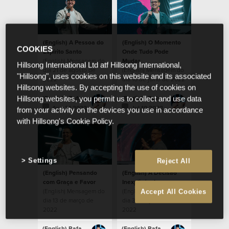
(English) A Pessoa do
(English) O Momento
COOKIES
Espírito Santo
Onde Tudo Pode
(English) Mensagem do
Mudar
Hillsong International Ltd atf Hillsong International,
dia 21 de agosto de
(English) Mensagem do
"Hillsong", uses cookies on this website and its associated
2022
dia 10 de julho de 2022
Hillsong websites. By accepting the use of cookies on
(English) Rafael Bitencourt
(English) Rafael Bitencourt
Hillsong websites, you permit us to collect and use data
Aug 21 2022
Jul 10 2022
from your activity on the devices you use in accordance
with Hillsong's Cookie Policy.
Settings
Reject All
(English) Pensando
(English) A Decisão
com Graça e Favor
Inexplicável
(English) Mensagem do
(English) Mensagem do
Accept All Cookies
dia 13 de março de
dia 30 de janeiro de
2022
2022
(English) Rafael Bitencourt
(English) Rafael Bitencourt