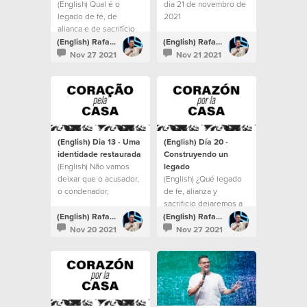
(English) Qual é o
dia 21 de novembro de
legado de fé, de
2021
aliança e de sacrifício
que nós vamos deixar
(English) Rafael Bitencourt
(English) Rafael Bitencourt
para as gerações que
Nov 27 2021
Nov 21 2021
virão depois de nós?
(English) Dia 13 - Uma
(English) Día 20 -
identidade restaurada
Construyendo un
(English) Não vamos
legado
deixar que o acusador,
(English) ¿Qué legado
o condenador,
de fe, alianza y
determine a nossa
sacrificio dejaremos a
identidade pelos
las generaciones
(English) Rafael Bitencourt
(English) Rafael Bitencourt
nossos erros.
siguientes?
Nov 20 2021
Nov 27 2021