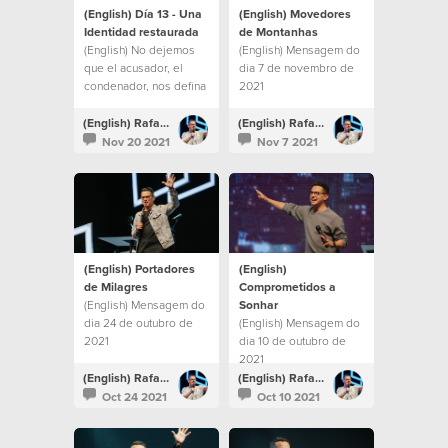
(English) Día 13 - Una
(English) Movedores
Identidad restaurada
de Montanhas
(English) No dejemos
(English) Mensagem do
que el acusador, el
dia 7 de novembro de
condenador, nos defina
2021
por nuestros errores.
(English) Rafael Bitencourt
(English) Rafael Bitencourt
Nov 20 2021
Nov 7 2021
(English) Portadores
(English)
de Milagres
Comprometidos a
(English) Mensagem do
Sonhar
dia 24 de outubro de
(English) Mensagem do
2021
dia 10 de outubro de
2021
(English) Rafael Bitencourt
(English) Rafael Bitencourt
Oct 24 2021
Oct 10 2021