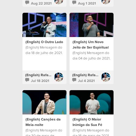
Aug 22 2021
Aug 1 2021
(English) O Outro Lado
(English) Um Novo
(English) Mensagem do
Jeito de Ser Espiritual
dia 18 de julho de 2021.
(English) Mensagem do
dia 04 de julho de 2021.
(English) Rafael Bitencourt
(English) Rafael Bitencourt
Jul 18 2021
Jul 4 2021
(English) Canções da
(English) O Maior
Meia-noite
Inimigo da Sua Fé
(English) Mensagem do
(English) Mensagem do
dia 30 de maio de
dia 16 de maio de 2021.