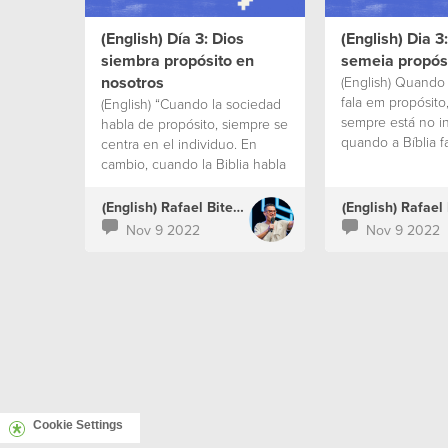
(English) Día 3: Dios
(English) Dia 3
siembra propósito en
semeia propós
nosotros
(English) Quando
fala em propósito
(English) “Cuando la sociedad
sempre está no in
habla de propósito, siempre se
quando a Bíblia f
centra en el individuo. En
propósito, ela tra
cambio, cuando la Biblia habla
perspectiva do p
de propósito, trae la
para o que Ele es
perspectiva del diseño y el
(English) Rafael Bitencourt
em nós para impa
plan de Dios para lo que está
Nov 9 2022
Nov 9 2022
mundo ao nosso r
haciendo en nosotros para
impactar el mundo que nos
rodea.”
Cookie Settings