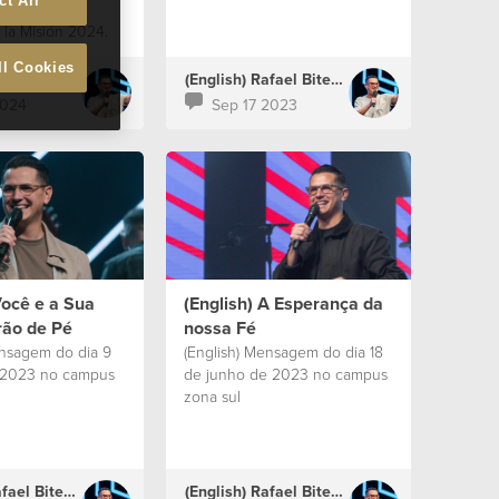
ct All
temporada de
 la Misión 2024.
ll Cookies
(English) Rafael Bitencourt
(English) Rafael Bitencourt
2024
Sep 17 2023
Você e a Sua
(English) A Esperança da
rão de Pé
nossa Fé
ensagem do dia 9
(English) Mensagem do dia 18
 2023 no campus
de junho de 2023 no campus
zona sul
(English) Rafael Bitencourt
(English) Rafael Bitencourt