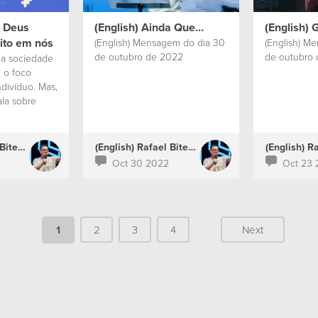
: Deus
(English) Ainda Que...
(English) 
ito em nós
(English) Mensagem do dia 30
(English) M
de outubro de 2022
de outubro 
 a sociedade
, o foco
divíduo. Mas,
ala sobre
z a
lano de Deus
tá realizando
(English) Rafael Bitencourt
(English) Rafael Bitencourt
ctar o
Oct 30 2022
Oct 23 
edor.
1
2
3
4
Next