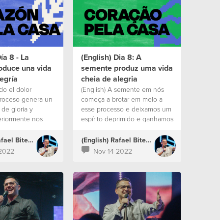
ía 8 - La
(English) Dia 8: A
oduce una vida
semente produz uma vida
legría
cheia de alegria
do el dolor
(English) A semente em nós
proceso genera un
começa a brotar em meio a
de gloria y
esse processo e deixamos um
riormente nos
espírito deprimido e ganhamos
, interiormente
um manto de louvor.
s día a día. La
(English) Rafael Bitencourt
(English) Rafael Bitencourt
nosotros comienza
2022
Nov 14 2022
 medio de este
ambiamos nuestras
 una corona,
to por un aceite de
amos un espíritu
 ganamos un
abanza”.