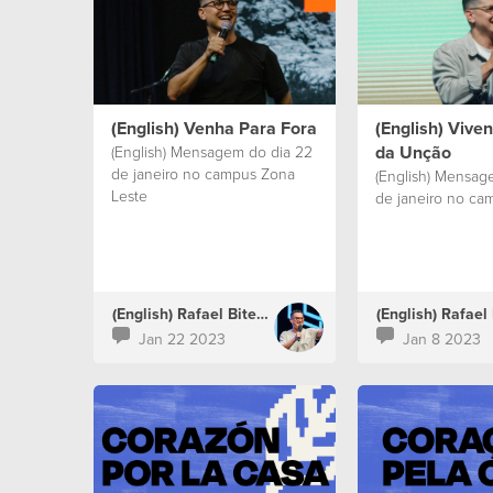
(English) Venha Para Fora
(English) Vive
da Unção
(English) Mensagem do dia 22
de janeiro no campus Zona
(English) Mensag
Leste
de janeiro no ca
(English) Rafael Bitencourt
Jan 22 2023
Jan 8 2023