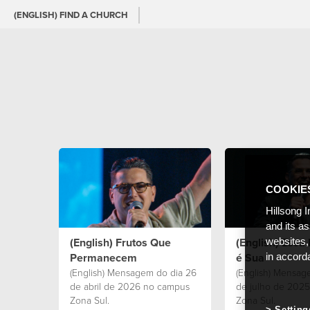
(ENGLISH) FIND A CHURCH
COOKIE
Hillsong I
and its a
(English) Frutos Que
(English) Ess
websites,
Permanecem
é Sua
in accord
(English) Mensagem do dia 26
(English) Mensag
de abril de 2026 no campus
de julho de 202
Zona Sul.
Zona Sul.
Setting