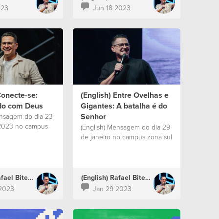
023
Jun 18 2023
Conecte-se:
(English) Entre Ovelhas e
do com Deus
Gigantes: A batalha é do
Senhor
ensagem do dia 23
 2023 no campus
(English) Mensagem do dia 29
de janeiro no campus zona sul
(English) Rafael Bitencourt
(English) Rafael Bitencourt
2023
Jan 29 2023