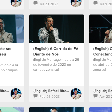
Jul 23 2023
Jul 9 2
cte-se:
(English) A Corrida de Fé
(English) 
seu
Diante de Nós
Conectan
(English) Mensagem do dia 26
(English) M
de fevereiro de 2023 no
de abril de
em do dia 14
campus zona sul
zona sul
 no campus
(English) Rafael Bitencourt
(English) Rafael Bitencourt
Feb 26 2023
Apr 23 