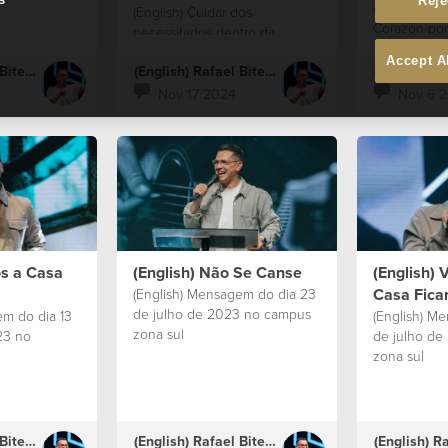
Reje
durante la 
(English) Cuidar dos
Corazón por
necessitados dentro da
comunidade.
Accept A
(English) Rafael Bitencourt
(English) Rafael Bitencourt
Nov 17 2024
Nov 6 
os a Casa
(English) Não Se Canse
(English) 
Casa Fica
(English) Mensagem do dia 23
de julho de 2023 no campus
em do dia 13
(English) M
zona sul
23 no
de julho de
zona sul
(English) Rafael Bitencourt
(English) Rafael Bitencourt