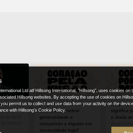
S
nternational Ltd atf Hillsong International, "Hillsong", uses cookies on 
ssociated Hillsong websites. By accepting the use of cookies on Hills
a Montanha
(English) Dia 14: Como
(English) 
 you permit us to collect and use data from your activity on the devi
você pode mostrar
significa 
ance with Hillsong's Cookie Policy.
generosidade e
a Jesús en
em do dia 13
5 do campus
compaixão a alguém em
(English) Día
nuestros de
necessidade hoje?
s