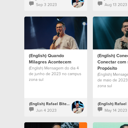
Sep 3 2023
Aug 13 2023
(English) Quando
(English) Cone
Milagres Acontecem
Conectar com 
Propósito
(English) Mensagem do dia 4
de junho de 2023 no campus
(English) Mensag
zona sul
de maio de 2023
zona sul
(English) Rafael Bitencourt
Jun 4 2023
May 14 2023