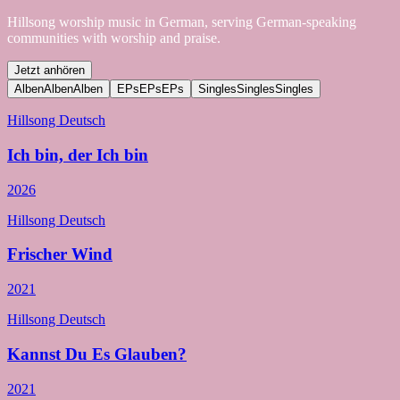
Hillsong worship music in German, serving German-speaking
communities with worship and praise.
Jetzt anhören
Alben
Alben
Alben
EPs
EPs
EPs
Singles
Singles
Singles
Hillsong Deutsch
Ich bin, der Ich bin
2026
Hillsong Deutsch
Frischer Wind
2021
Hillsong Deutsch
Kannst Du Es Glauben?
2021