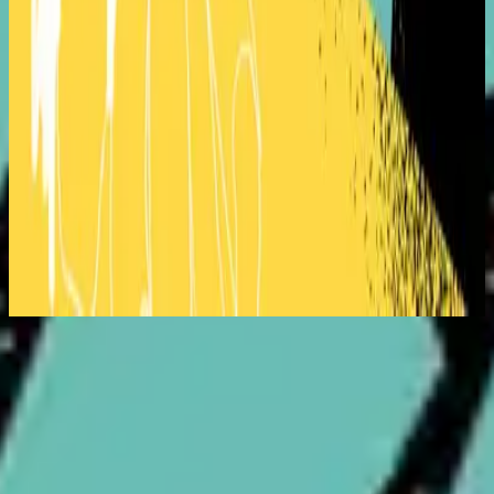
Hillsong Deutsch
Kannst Du Es Glauben?
2021
Jetzt anhören
Titelliste
1
Ich singe mein Halleluja