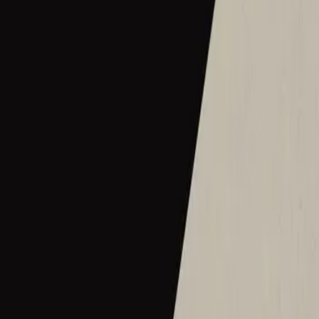
2016
•
Let there be light.
•
Hillsong Worship
Hermoso Nombre
2017
•
El Eco De Su Voz
•
Hillsong En Español
Wie schön dieser Name ist
2017
•
es werde licht.
•
Hillsong en alemán
Ce Nom si merveilleux
2017
•
que la lumière soit.
•
Hillsong en francés
Wat Een Prachtige Naam
2017
•
Toen Werd Het Licht
•
Hillsong en neerlandés
Твое Имя прекрасно
2017
•
Да будет свет
•
Hillsong in Russian
ما أجمل اسمك
2017
•
ما أجمل اسمك
•
Hillsong en árabe
그 이름 아름답도다
2018
•
그 이름 아름답도다
•
Hillsong en coreano
何等榮美的名
2018
•
何等榮美的名
•
Hillsong en chino tradicional
何等榮美的名 (Acoustic版)
2018
•
何等榮美的名
•
Hillsong en chino tradicional
Oh Quão Lindo Esse Nome É
2018
•
quão lindo esse nome.
•
Hillsong in Portuguese
What A Beautiful Name
2018
•
Can You Believe It!?
•
Hillsong Kids
Sungguh Indah Nama-Mu