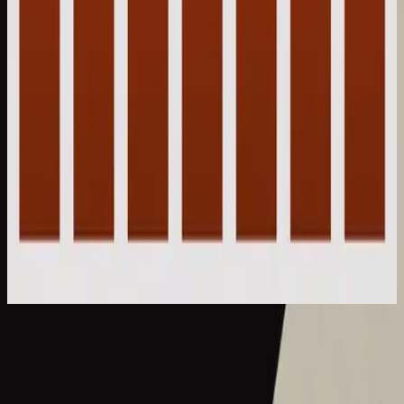
Hillsong Instrumentals
Piano Reflections Vol. 8 (Upright Piano)
2023
What A Beautiful Name - Upright Piano
What A Beautiful Name - Live
2016
•
Let there be light.
•
Hillsong Worship
What A Beautiful Name - Acoustic