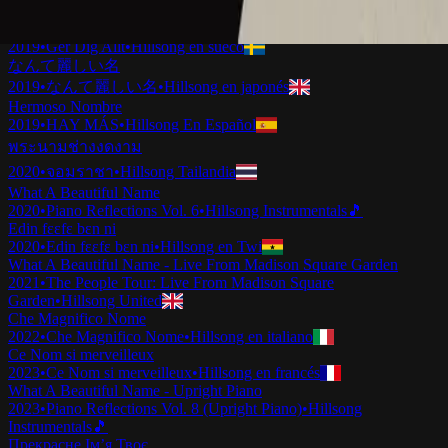
2019
•
Ku Adalah Anak-Mu
•
Hillsong en indonesio
Vilket Underbart Namn
2019
•
Ger Dig Allt
•
Hillsong en sueco
なんて麗しい名
2019
•
なんて麗しい名
•
Hillsong en japonés
Hermoso Nombre
2019
•
HAY MÁS
•
Hillsong En Español
พระนามช่างงดงาม
2020
•
จอมราชา
•
Hillsong Tailandia
What A Beautiful Name
2020
•
Piano Reflections Vol. 6
•
Hillsong Instrumentals
🎵
Edin fɛɛfɛ bɛn ni
2020
•
Edin fɛɛfɛ bɛn ni
•
Hillsong en Twi
What A Beautiful Name - Live From Madison Square Garden
2021
•
The People Tour: Live From Madison Square
Garden
•
Hillsong United
Che Magnifico Nome
2022
•
Che Magnifico Nome
•
Hillsong en italiano
Ce Nom si merveilleux
2023
•
Ce Nom si merveilleux
•
Hillsong en francés
What A Beautiful Name - Upright Piano
2023
•
Piano Reflections Vol. 8 (Upright Piano)
•
Hillsong
Instrumentals
🎵
Прекрасне Ім’я Твоє