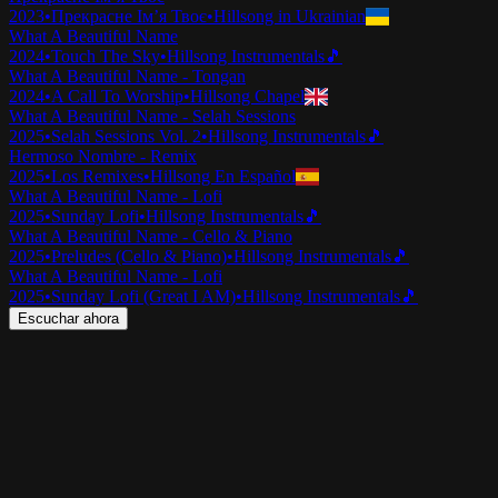
2023
•
Прекрасне Ім’я Твоє
•
Hillsong in Ukrainian
What A Beautiful Name
2024
•
Touch The Sky
•
Hillsong Instrumentals
🎵
What A Beautiful Name - Tongan
2024
•
A Call To Worship
•
Hillsong Chapel
What A Beautiful Name - Selah Sessions
2025
•
Selah Sessions Vol. 2
•
Hillsong Instrumentals
🎵
Hermoso Nombre - Remix
2025
•
Los Remixes
•
Hillsong En Español
What A Beautiful Name - Lofi
2025
•
Sunday Lofi
•
Hillsong Instrumentals
🎵
What A Beautiful Name - Cello & Piano
2025
•
Preludes (Cello & Piano)
•
Hillsong Instrumentals
🎵
What A Beautiful Name - Lofi
2025
•
Sunday Lofi (Great I AM)
•
Hillsong Instrumentals
🎵
Escuchar ahora