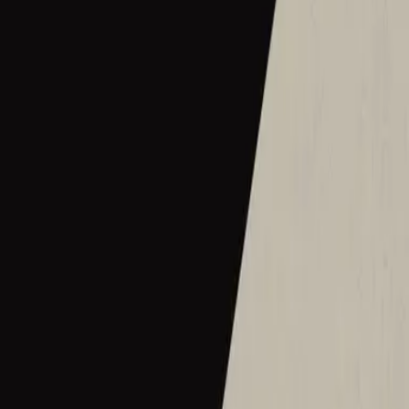
2016
•
Let there be light.
•
Hillsong Worship
Hermoso Nombre
2017
•
El Eco De Su Voz
•
Hillsong En Español
Wie schön dieser Name ist
2017
•
es werde licht.
•
Hillsong en alemán
Ce Nom si merveilleux
2017
•
que la lumière soit.
•
Hillsong en francés
Wat Een Prachtige Naam
2017
•
Toen Werd Het Licht
•
Hillsong en neerlandés
Твое Имя прекрасно
2017
•
Да будет свет
•
Hillsong in Russian
ما أجمل اسمك
2017
•
ما أجمل اسمك
•
Hillsong en árabe
그 이름 아름답도다
2018
•
그 이름 아름답도다
•
Hillsong en coreano
何等榮美的名
2018
•
何等榮美的名
•
Hillsong en chino tradicional
何等榮美的名 (Acoustic版)
2018
•
何等榮美的名
•
Hillsong en chino tradicional
Oh Quão Lindo Esse Nome É
2018
•
quão lindo esse nome.
•
Hillsong in Portuguese
What A Beautiful Name
2018
•
Can You Believe It!?
•
Hillsong Kids
Sungguh Indah Nama-Mu