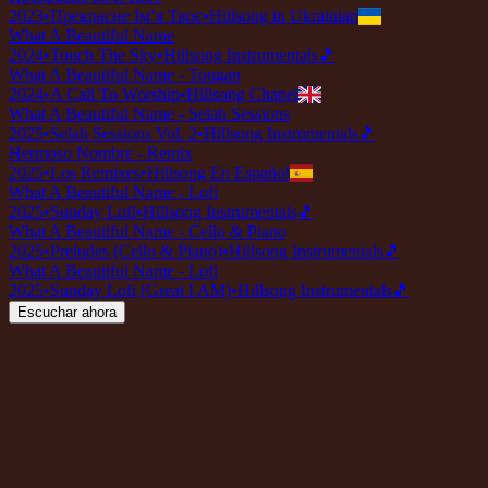
2023
•
Прекрасне Ім’я Твоє
•
Hillsong in Ukrainian
What A Beautiful Name
2024
•
Touch The Sky
•
Hillsong Instrumentals
🎵
What A Beautiful Name - Tongan
2024
•
A Call To Worship
•
Hillsong Chapel
What A Beautiful Name - Selah Sessions
2025
•
Selah Sessions Vol. 2
•
Hillsong Instrumentals
🎵
Hermoso Nombre - Remix
2025
•
Los Remixes
•
Hillsong En Español
What A Beautiful Name - Lofi
2025
•
Sunday Lofi
•
Hillsong Instrumentals
🎵
What A Beautiful Name - Cello & Piano
2025
•
Preludes (Cello & Piano)
•
Hillsong Instrumentals
🎵
What A Beautiful Name - Lofi
2025
•
Sunday Lofi (Great I AM)
•
Hillsong Instrumentals
🎵
Escuchar ahora