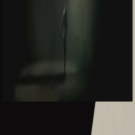
Hillsong Worship
Let there be light.
2016
What A Beautiful Name - Live
What A Beautiful Name - Live
2016
•
Let there be light.
•
Hillsong Worship
What A Beautiful Name - Acoustic