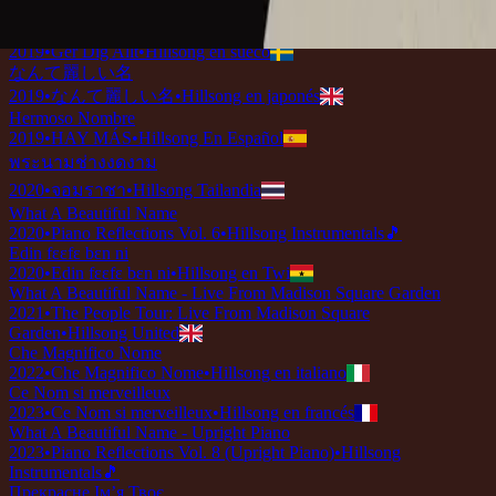
2019
•
Ku Adalah Anak-Mu
•
Hillsong en indonesio
Vilket Underbart Namn
2019
•
Ger Dig Allt
•
Hillsong en sueco
なんて麗しい名
2019
•
なんて麗しい名
•
Hillsong en japonés
Hermoso Nombre
2019
•
HAY MÁS
•
Hillsong En Español
พระนามช่างงดงาม
2020
•
จอมราชา
•
Hillsong Tailandia
What A Beautiful Name
2020
•
Piano Reflections Vol. 6
•
Hillsong Instrumentals
🎵
Edin fɛɛfɛ bɛn ni
2020
•
Edin fɛɛfɛ bɛn ni
•
Hillsong en Twi
What A Beautiful Name - Live From Madison Square Garden
2021
•
The People Tour: Live From Madison Square
Garden
•
Hillsong United
Che Magnifico Nome
2022
•
Che Magnifico Nome
•
Hillsong en italiano
Ce Nom si merveilleux
2023
•
Ce Nom si merveilleux
•
Hillsong en francés
What A Beautiful Name - Upright Piano
2023
•
Piano Reflections Vol. 8 (Upright Piano)
•
Hillsong
Instrumentals
🎵
Прекрасне Ім’я Твоє