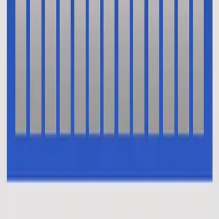
En Esto Creo (El Credo)
En Esto Creo (El Credo)
2014
•
No Hay Otro Nombre (Spanish)
•
Hillsong En Espagnol
Oui je crois (Le credo)
2014
•
Aucun autre nom
•
Hillsong en français
This I Believe (The Creed)
2014
•
No Other Name (Deluxe Edition/Live)
•
Hillsong Worship
This I Believe (The Creed)
2014
•
No Other Name
•
Hillsong Worship
This I Believe (The Creed) - Alternate Version
2014
•
No Other Name (Deluxe Edition/Live)
•
Hillsong Worship
Das Glaube Ich
2014
•
Kein Anderer Name
•
Hillsong en allemand
Vi Tror
2014
•
Inget Annat Namn
•
Hillsong en suédois
В Это Верю Я (Символ Веры)
2014
•
Нет Другого Имени
•
Hillsong en russe
我相信(使徒信经)
2015
•
我相信(使徒信经) [Mandarin]
•
Hillsong en chinois simplifié
This I Believe (The Creed)
2015
•
Piano Reflections Vol. 2
•
Hillsong Instrumentals
🎵
Ku Percaya (Pengakuan Iman Rasuli)