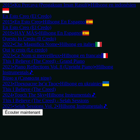
2015
•
Ku Percaya (Pengakuan Iman Rasuli)
•
Hillsong en indonésien
En Esto Creo (El Credo)
2015
•
En Esto Creo
•
Hillsong En Espagnol
En Esto Creo (El Credo)
2019
•
HAY MÁS
•
Hillsong En Espagnol
Questo Io Credo (Il Credo)
2022
•
Che Magnifico Nome
•
Hillsong en italien
Oui je crois (Le credo)
2023
•
Ce Nom si merveilleux
•
Hillsong en français
This I Believe (The Creed) - Grand Piano
2023
•
Piano Reflections Vol. 8 (Upright Piano)
•
Hillsong
Instrumentals
🎵
Вірю я (Символи віри)
2023
•
Прекрасне Ім’я Твоє
•
Hillsong en ukrainien
This I Believe (The Creed)
2024
•
Touch The Sky
•
Hillsong Instrumentals
🎵
This I Believe (The Creed) - Selah Sessions
2025
•
Selah Sessions Vol. 2
•
Hillsong Instrumentals
🎵
Écouter maintenant