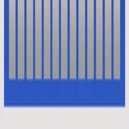
Oui je crois (Le credo)
En Esto Creo (El Credo)
2014
•
No Hay Otro Nombre (Spanish)
•
Hillsong En Espagnol
Oui je crois (Le credo)
2014
•
Aucun autre nom
•
Hillsong en français
This I Believe (The Creed)
2014
•
No Other Name (Deluxe Edition/Live)
•
Hillsong Worship
This I Believe (The Creed)
2014
•
No Other Name
•
Hillsong Worship
This I Believe (The Creed) - Alternate Version
2014
•
No Other Name (Deluxe Edition/Live)
•
Hillsong Worship
Das Glaube Ich
2014
•
Kein Anderer Name
•
Hillsong en allemand
Vi Tror
2014
•
Inget Annat Namn
•
Hillsong en suédois
В Это Верю Я (Символ Веры)
2014
•
Нет Другого Имени
•
Hillsong en russe
我相信(使徒信经)
2015
•
我相信(使徒信经) [Mandarin]
•
Hillsong en chinois simplifié
This I Believe (The Creed)
2015
•
Piano Reflections Vol. 2
•
Hillsong Instrumentals
🎵
Ku Percaya (Pengakuan Iman Rasuli)