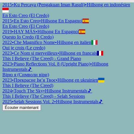
2015
•
Ku Percaya (Pengakuan Iman Rasuli)
•
Hillsong en indonésien
En Esto Creo (El Credo)
2015
•
En Esto Creo
•
Hillsong En Espagnol
En Esto Creo (El Credo)
2019
•
HAY MÁS
•
Hillsong En Espagnol
Questo Io Credo (Il Credo)
2022
•
Che Magnifico Nome
•
Hillsong en italien
Oui je crois (Le credo)
2023
•
Ce Nom si merveilleux
•
Hillsong en français
This I Believe (The Creed) - Grand Piano
2023
•
Piano Reflections Vol. 8 (Upright Piano)
•
Hillsong
Instrumentals
🎵
Вірю я (Символи віри)
2023
•
Прекрасне Ім’я Твоє
•
Hillsong en ukrainien
This I Believe (The Creed)
2024
•
Touch The Sky
•
Hillsong Instrumentals
🎵
This I Believe (The Creed) - Selah Sessions
2025
•
Selah Sessions Vol. 2
•
Hillsong Instrumentals
🎵
Écouter maintenant