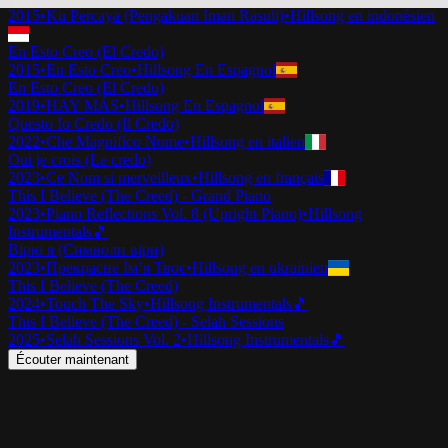
2015
•
Ku Percaya (Pengakuan Iman Rasuli)
•
Hillsong en indonésien
En Esto Creo (El Credo)
2015
•
En Esto Creo
•
Hillsong En Espagnol
En Esto Creo (El Credo)
2019
•
HAY MÁS
•
Hillsong En Espagnol
Questo Io Credo (Il Credo)
2022
•
Che Magnifico Nome
•
Hillsong en italien
Oui je crois (Le credo)
2023
•
Ce Nom si merveilleux
•
Hillsong en français
This I Believe (The Creed) - Grand Piano
2023
•
Piano Reflections Vol. 8 (Upright Piano)
•
Hillsong
Instrumentals
🎵
Вірю я (Символи віри)
2023
•
Прекрасне Ім’я Твоє
•
Hillsong en ukrainien
This I Believe (The Creed)
2024
•
Touch The Sky
•
Hillsong Instrumentals
🎵
This I Believe (The Creed) - Selah Sessions
2025
•
Selah Sessions Vol. 2
•
Hillsong Instrumentals
🎵
Écouter maintenant