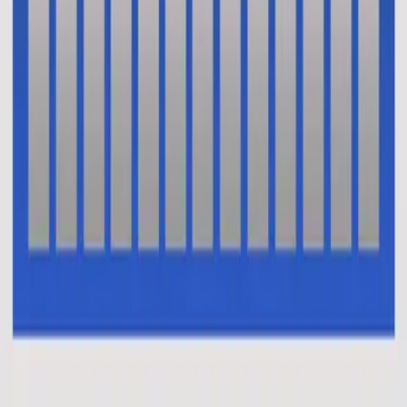
This I Believe (The Creed)
En Esto Creo (El Credo)
2014
•
No Hay Otro Nombre (Spanish)
•
Hillsong En Espagnol
Oui je crois (Le credo)
2014
•
Aucun autre nom
•
Hillsong en français
This I Believe (The Creed)
2014
•
No Other Name (Deluxe Edition/Live)
•
Hillsong Worship
This I Believe (The Creed)
2014
•
No Other Name
•
Hillsong Worship
This I Believe (The Creed) - Alternate Version
2014
•
No Other Name (Deluxe Edition/Live)
•
Hillsong Worship
Das Glaube Ich
2014
•
Kein Anderer Name
•
Hillsong en allemand
Vi Tror
2014
•
Inget Annat Namn
•
Hillsong en suédois
В Это Верю Я (Символ Веры)
2014
•
Нет Другого Имени
•
Hillsong en russe
我相信(使徒信经)
2015
•
我相信(使徒信经) [Mandarin]
•
Hillsong en chinois simplifié
This I Believe (The Creed)
2015
•
Piano Reflections Vol. 2
•
Hillsong Instrumentals
🎵
Ku Percaya (Pengakuan Iman Rasuli)