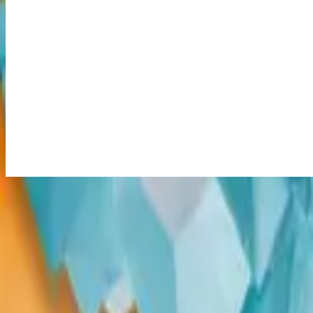
Danke Jesus
Gracias Cristo
2014
•
No Hay Otro Nombre (Spanish)
•
힐송 스페인어
Merci Jésus
2014
•
Aucun autre nom
•
프랑스어로 힐송
Thank You Jesus
2014
•
No Other Name (Deluxe Edition/Live)
•
Hillsong Worship
Thank You Jesus