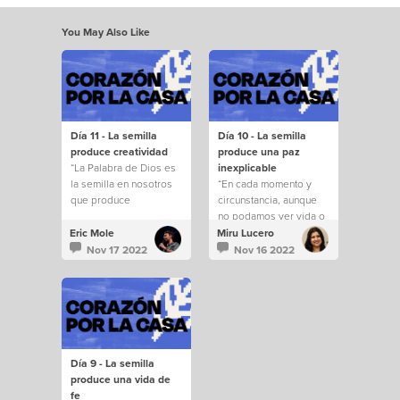
You May Also Like
Día 11 - La semilla
Día 10 - La semilla
produce creatividad
produce una paz
“La Palabra de Dios es
inexplicable
la semilla en nosotros
“En cada momento y
que produce
circunstancia, aunque
creatividad y nuevos
no podamos ver vida o
niveles de fe para
futuro ante nuestros
Eric Mole
Miru Lucero
enfrentar desafíos en
ojos, Dios tiene el
Nov 17 2022
Nov 16 2022
los que seremos
poder de transformar
animados e inspirados
todo para nuestro
cada vez más. No
beneficio,
dejemos que el
enseñándonos una y
enemigo nos robe la
otra vez que nos ama
semilla de lo que Dios
apasionadamente”.
ha dicho”.
Día 9 - La semilla
produce una vida de
fe