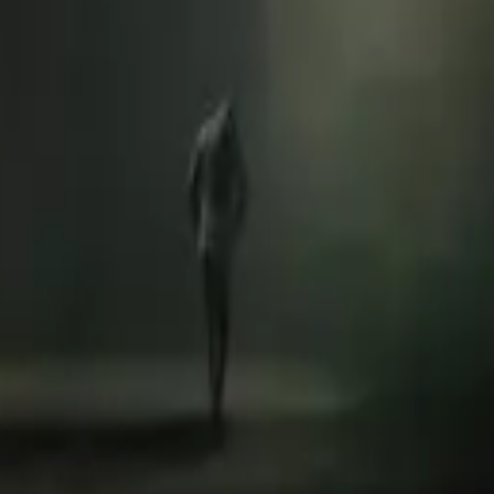
Hillsong Worship
Let there be light.