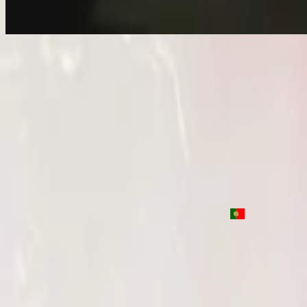
Let There Be Light - Live
Let There Be Light - Live
2016
•
Let there be light.
•
Hillsong Worship
Que Sea La Luz
2017
•
El Eco De Su Voz
•
Hillsong En Español
Que la lumière soit
2017
•
que la lumière soit.
•
Hillsong in French
Toen Werd Het Licht
2017
•
Toen Werd Het Licht
•
Hillsong in Dutch
Да будет свет
2017
•
Да будет свет
•
Hillsong in Russian
Que Haja Luz
2018
•
quão lindo esse nome.
•
Hillsong in Portuguese
Nu luisteren