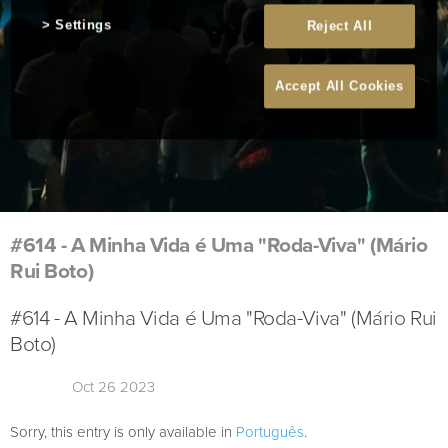
Settings
Reject All
Accept All Cookies
#614 - A Minha Vida é Uma "Roda-Viva" (Mário
Rui Boto)
#614 - A Minha Vida é Uma "Roda-Viva" (Mário Rui
Boto)
Oct 26 2023
Sorry, this entry is only available in
Português
.