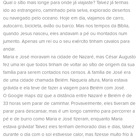
Qual o sítio mais longe para onde já viajaste? Talvez já tenhas
ido ao estrangeiro, caminhado pela selva, explorado desertos
ou navegado pelo oceano. Hoje em dia, viajamos de carro,
autocarro, bicicleta, avião ou barco. Mas nos tempos da Bíblia,
quando Jesus nasceu, eles andavam a pé ou montados num
jumento. Apenas um rei ou o seu exército tinham cavalos para
andar.
Maria e José moravam na cidade de Nazaré, mas César Augusto
fez uma lei que todos tinham de voltar ao sítio de origem da sua
família para serem contados nos censos. A família de José era
de uma cidade chamada Belém. Naquela altura, Maria estava
grávida e ela teve de fazer a viagem para Belém com José.
O Google maps diz que a distância entre Nazaré e Belém é de
33 horas sem parar de caminhar. Provavelmente, eles tiveram de
parar para descansar, mas é um longo caminho para percorrer a
pé e de burro como Maria e José fizeram, enquanto Maria
estava grávida! Talvez eles tenham demorado dias e dias, talvez
durante o dia com o sol estivesse calor, mas fizesse muito frio à