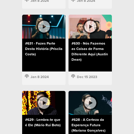
Jan 8 2024
Jan 8 2024
#631 - Fazes Parte
#630 - Nós Fazemos
Desta História (Priscila
as Coisas de Forma
Costa)
Diferente Aqui (Austin
Dean)
Jan 8 2024
Dec 15 2023
#629 - Lembra-te que
#628 - A Certeza da
é Ele (Mário Rui Boto)
Esperança Futura
(Mariana Gonçalves)