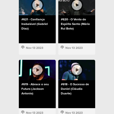
#621 - Confiança
#620 - O Vento do
Inabalável (Gabriel
Espírito Santo (Mário
Diaz)
Rui Boto)
Nov 13 2023
Nov 13 2023
#619 - Abrace o seu
#618 - O Sucesso de
Futuro (Jackson
Daniel (Cláudio
Antonio)
Duarte)
Nov 13 2023
Nov 13 2023