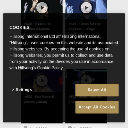
#635 - A Mesa do
#634 - "Deus Não Se
COOKIES
Senhor (Mariana
Enganou" (Diogo
Gonçalves)
Gonçalves)
Hillsong International Ltd atf Hillsong International,
"Hillsong", uses cookies on this website and its associated
Hillsong websites. By accepting the use of cookies on
Hillsong websites, you permit us to collect and use data
Jan 8 2024
Jan 8 2024
from your activity on the devices you use in accordance
with Hillsong's Cookie Policy.
Settings
Reject All
#633 - Seu Nome É
#632 - Solus Christus
(Joana Cabral)
(Rúben Barradas)
Accept All Cookies