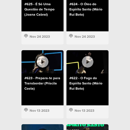
#625 - É Só Uma
#624 - O Óleo do
Questão de Tempo
Espirito Santo (Mário
(Joana Cabral)
Rui Boto)
Nov 24 2023
Nov 24 2023
#623 - Prepara-te para
#622 - O Fogo do
Transbordar (Priscila
Espírito Santo (Mário
Costa)
Rui Boto)
Nov 13 2023
Nov 13 2023