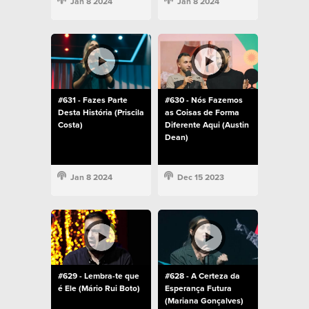
Jan 8 2024
Jan 8 2024
#631 - Fazes Parte
#630 - Nós Fazemos
Desta História (Priscila
as Coisas de Forma
Costa)
Diferente Aqui (Austin
Dean)
Jan 8 2024
Dec 15 2023
#629 - Lembra-te que
#628 - A Certeza da
é Ele (Mário Rui Boto)
Esperança Futura
(Mariana Gonçalves)