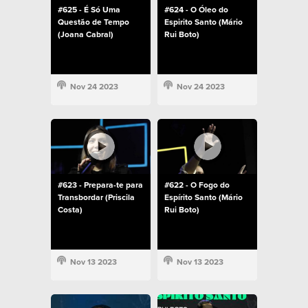
#625 - É Só Uma
#624 - O Óleo do
Questão de Tempo
Espirito Santo (Mário
(Joana Cabral)
Rui Boto)
Nov 24 2023
Nov 24 2023
#623 - Prepara-te para
#622 - O Fogo do
Transbordar (Priscila
Espírito Santo (Mário
Costa)
Rui Boto)
Nov 13 2023
Nov 13 2023