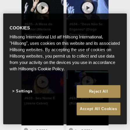
#635 - A Mesa do
#634 - "Deus Não Se
COOKIES
Senhor (Mariana
Enganou" (Diogo
Gonçalves)
Gonçalves)
Hillsong International Ltd atf Hillsong International,
"Hillsong", uses cookies on this website and its associated
Hillsong websites. By accepting the use of cookies on
Hillsong websites, you permit us to collect and use data
Jan 8 2024
Jan 8 2024
from your activity on the devices you use in accordance
with Hillsong's Cookie Policy.
Settings
Reject All
#633 - Seu Nome É
#632 - Solus Christus
(Joana Cabral)
(Rúben Barradas)
Accept All Cookies