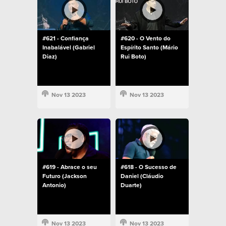
#621 - Confiança
#620 - O Vento do
Inabalável (Gabriel
Espírito Santo (Mário
Diaz)
Rui Boto)
Nov 13 2023
Nov 13 2023
#619 - Abrace o seu
#618 - O Sucesso de
Futuro (Jackson
Daniel (Cláudio
Antonio)
Duarte)
Nov 13 2023
Nov 13 2023