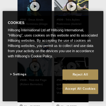
#510 - Deus Ainda
#509 - Três Ações
COOKIES
Não Terminou (Diogo
Poderosas (Gabriel
Gonçalves)
Diaz)
Hillsong International Ltd atf Hillsong International,
"Hillsong", uses cookies on this website and its associated
Hillsong websites. By accepting the use of cookies on
Hillsong Church Portugal
Hillsong websites, you permit us to collect and use data
Mar 13 2023
Mar 13 2023
from your activity on the devices you use in accordance
with Hillsong's Cookie Policy.
Settings
Reject All
#508 - Traz-me Fogo
#507 - A Única Coisa
(Rúben Barradas)
que Me Ajuda a
Continuar (Chad
Accept All Cookies
Veach)