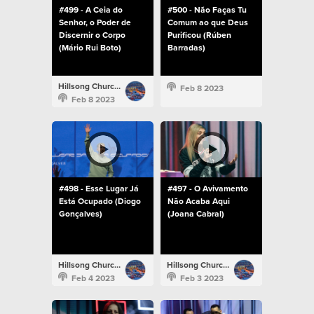
#499 - A Ceia do
#500 - Não Faças Tu
Senhor, o Poder de
Comum ao que Deus
Discernir o Corpo
Purificou (Rúben
(Mário Rui Boto)
Barradas)
Hillsong Church Portugal
Feb 8 2023
Feb 8 2023
#498 - Esse Lugar Já
#497 - O Avivamento
Está Ocupado (Diogo
Não Acaba Aqui
Gonçalves)
(Joana Cabral)
Hillsong Church Portugal
Hillsong Church Portugal
Feb 4 2023
Feb 3 2023