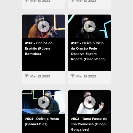
Mar 13 2023
Mar 13 2023
#506 - Cheios do
#505 - Deixa o Ciclo
Espírito (Rúben
da Oração Pede
Barradas)
Observa Espera
Repete (Chad Veach)
Mar 13 2023
Mar 13 2023
#504 - Deixa o Resto
#503 - Toma Posse da
(Gabriel Diaz)
Tua Promessa (Diogo
Gonçalves)