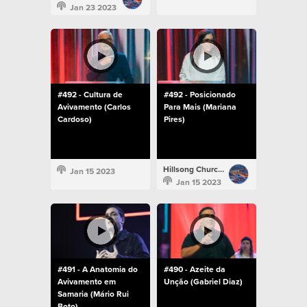
Jan 23 2023
#492 - Cultura de
#492 - Posicionado
Avivamento (Carlos
Para Mais (Mariana
Cardoso)
Pires)
Hillsong Church Portugal
Jan 15 2023
Jan 15 2023
#491 - A Anatomia do
#490 - Azeite da
Avivamento em
Unção (Gabriel Diaz)
Samaria (Mário Rui
Boto)