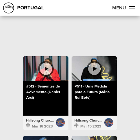
PORTUGAL
MENU
#512 - Sementes de
#511 - Uma Medida
Avivamento (Daniel
para o Futuro (Mário
Arci)
Rui Boto)
Hillsong Church Portugal
Hillsong Church Portugal
Mar 16 2023
Mar 15 2023