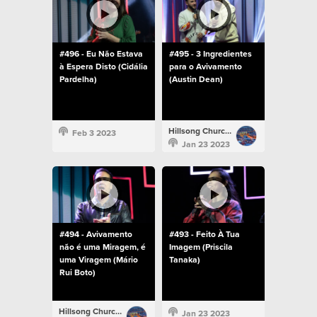
#496 - Eu Não Estava
#495 - 3 Ingredientes
à Espera Disto (Cidália
para o Avivamento
Pardelha)
(Austin Dean)
Hillsong Church Portugal
Feb 3 2023
Jan 23 2023
#494 - Avivamento
#493 - Feito À Tua
não é uma Miragem, é
Imagem (Priscila
uma Viragem (Mário
Tanaka)
Rui Boto)
Hillsong Church Portugal
Jan 23 2023