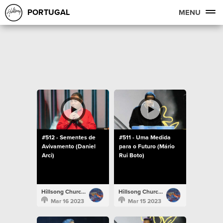
PORTUGAL
MENU
#512 - Sementes de
#511 - Uma Medida
Avivamento (Daniel
para o Futuro (Mário
Arci)
Rui Boto)
Hillsong Church Portugal
Hillsong Church Portugal
Mar 16 2023
Mar 15 2023