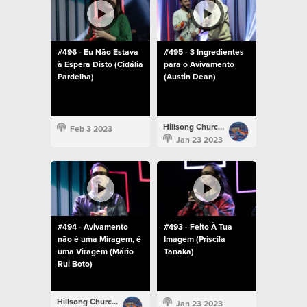
#496 - Eu Não Estava
#495 - 3 Ingredientes
à Espera Disto (Cidália
para o Avivamento
Pardelha)
(Austin Dean)
Hillsong Church Portugal
Feb 3 2023
Jan 23 2023
#494 - Avivamento
#493 - Feito À Tua
não é uma Miragem, é
Imagem (Priscila
uma Viragem (Mário
Tanaka)
Rui Boto)
Hillsong Church Portugal
Jan 23 2023