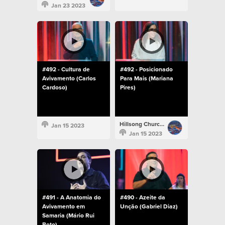
Jan 23 2023
#492 - Cultura de
#492 - Posicionado
Avivamento (Carlos
Para Mais (Mariana
Cardoso)
Pires)
Hillsong Church Portugal
Jan 15 2023
Jan 15 2023
#491 - A Anatomia do
#490 - Azeite da
Avivamento em
Unção (Gabriel Diaz)
Samaria (Mário Rui
Boto)