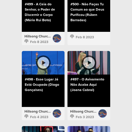
#499 - A Ceia do
#500 - Não Faças Tu
Senhor, o Poder de
Comum ao que Deus
Discernir o Corpo
Purificou (Rúben
(Mário Rui Boto)
Barradas)
Hillsong Church Portugal
Feb 8 2023
Feb 8 2023
#498 - Esse Lugar Já
#497 - O Avivamento
Está Ocupado (Diogo
Não Acaba Aqui
Gonçalves)
(Joana Cabral)
Hillsong Church Portugal
Hillsong Church Portugal
Feb 4 2023
Feb 3 2023