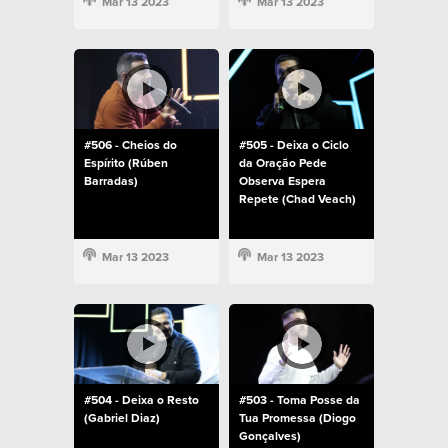
Mar 13 2023
Mar 13 2023
#506 - Cheios do
#505 - Deixa o Ciclo
Espírito (Rúben
da Oração Pede
Barradas)
Observa Espera
Repete (Chad Veach)
Mar 13 2023
Mar 13 2023
#504 - Deixa o Resto
#503 - Toma Posse da
(Gabriel Diaz)
Tua Promessa (Diogo
Gonçalves)