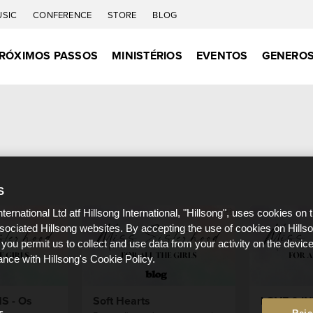
USIC
CONFERENCE
STORE
BLOG
RÓXIMOS PASSOS
MINISTÉRIOS
EVENTOS
GENEROS
S
nternational Ltd atf Hillsong International, "Hillsong", uses cookies on 
ssociated Hillsong websites. By accepting the use of cookies on Hills
 you permit us to collect and use data from your activity on the devi
ance with Hillsong's Cookie Policy.
S - Os
Soft Hearts
LOVE & IN
s