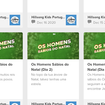
Hillsong Kids Portugal
Hillsong Kids Portugal
Dec 16 2020
Dec 15
bios do
Os Homens Sábios do
Os Homen
Natal (Dia 2)
Natal (Dia 
muitos reis
No topo da tua árvore de
Os Homens 
os povos.
Natal, talvez tenhas uma
sábios do O
estrela.
seguiram a e
encontrar Je
Hillsong Kids Portugal
Hillsong Kids Portugal