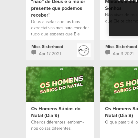
“não” de Deus é o maior
Maiores E Mel
presente que podemos
Sonhos
receber!
Não vivas do teu j
que Ele te chamou
Deus anseia saber as tuas
expectativas mas para exceder
tudo que esperas que Ele
possa ter preparado para a tua
vida.
Miss Sisterhood
Miss Sisterhood
Apr 17 2021
Apr 3 2021
Os Homens Sábios do
Os Homens Sá
Natal (Dia 9)
Natal (Dia 8)
Cheiros diferentes lembram-
O que para ti é l
nos coisas diferentes.