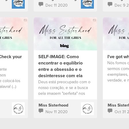
Dec 11 2020
Dec 9 
 Check your
SELF-IMAGE: Como
I've got wh
encontrar o equilíbrio
Nós fomos 
sermos como
entre a obsessão e o
ante
exemplares,
ssos
desinteresse com ela
verdade, e 
 colocá-los
Deus está preocupado com o
Jesus que es
vra! (...)
nosso coração, e se a busca
não no mun
miga fica
pela imagem "perfeita" nos
s vitórias,
está a trazer amargura na alma,
nossas lutas.
Ele quer curar isso em nós e
Miss Sisterhood
Miss Siste
ajudar-nos a superar as nossas
Nov 11 2020
Oct 31 
feridas. Não é a nossa
mudança externa que deixa o
nosso Pai orgulhoso, mas sim