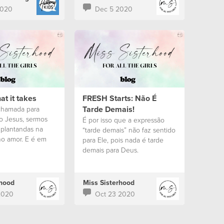
2020
Dec 5 2020
at it takes
FRESH Starts: Não É
Tarde Demais!
chamada para
 Jesus, sermos
É por isso que a expressão
 plantandas na
“tarde demais” não faz sentido
no amor. E é em
para Ele, pois nada é tarde
tá o nosso valor,
demais para Deus.
do
rhood
Miss Sisterhood
2020
Oct 23 2020