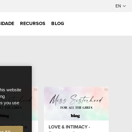
IDADE
RECURSOS
BLOG
this website
ong
ces you use
TIMACY - É o
LOVE & INTIMACY -