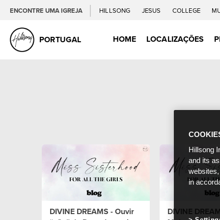
ENCONTRE UMA IGREJA
HILLSONG
JESUS
COLLEGE
M
HOME
LOCALIZAÇÕES
P
PORTUGAL
COOKIE
Hillsong I
and its a
websites,
in accord
DIVINE DREAMS - Ouvir
DIVINE DREAM
Setting