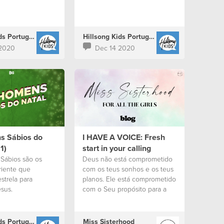
Hillsong Kids Portugal
Hillsong Kids Portugal
 2020
Dec 14 2020
s Sábios do
I HAVE A VOICE: Fresh
1)
start in your calling
Sábios são os
Deus não está comprometido
riente que
com os teus sonhos e os teus
strela para
planos. Ele está comprometido
sus.
com o Seu propósito para a
tua vida.
Hillsong Kids Portugal
Miss Sisterhood