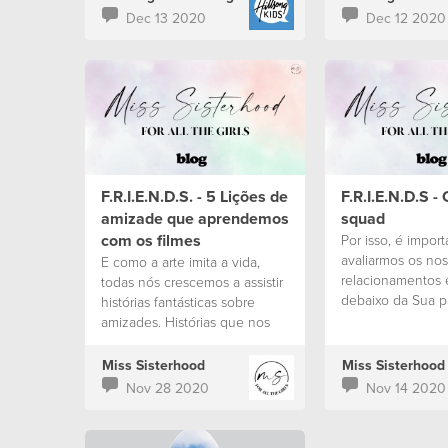
Dec 13 2020
Dec 12 2020
F.R.I.E.N.D.S. - 5 Lições de
F.R.I.E.N.D.S -
amizade que aprendemos
squad
com os filmes
Por isso, é import
avaliarmos os no
E como a arte imita a vida,
relacionamentos e
todas nós crescemos a assistir
debaixo da Sua pala
histórias fantásticas sobre
Uma verdadeira a
amizades. Histórias que nos
feliz com as nossa
ensinam lições valiosas sobre
mas triste com as 
a importância e os desafios
Miss Sisterhood
Miss Sisterhood
que muitas vezes
Nov 28 2020
Nov 14 2020
encontramos nessas relações
e nos inspiram a buscar os
valores corretos para essas