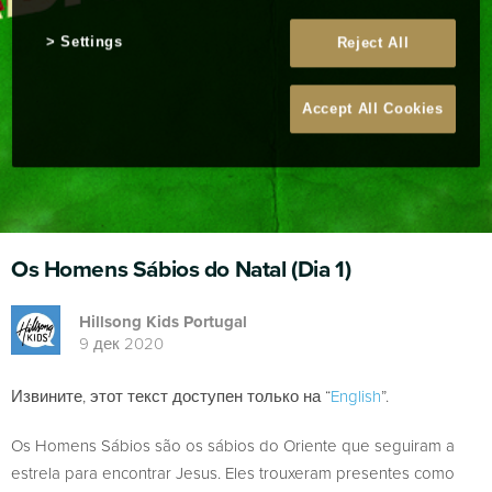
Settings
Reject All
Accept All Cookies
Os Homens Sábios do Natal (Dia 1)
Hillsong Kids Portugal
9 дек 2020
Извините, этот текст доступен только на “
English
”.
Os Homens Sábios são os sábios do Oriente que seguiram a
estrela para encontrar Jesus. Eles trouxeram presentes como