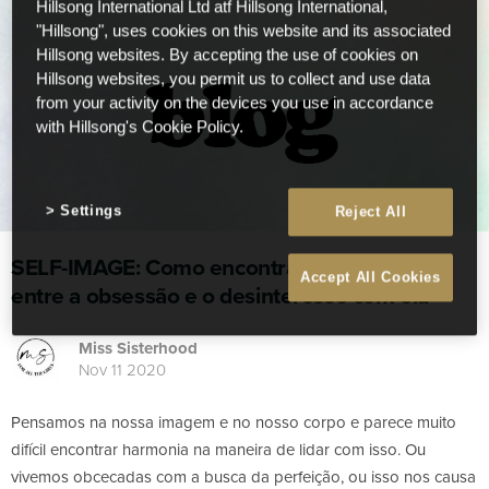
Hillsong International Ltd atf Hillsong International,
"Hillsong", uses cookies on this website and its associated
Hillsong websites. By accepting the use of cookies on
Hillsong websites, you permit us to collect and use data
from your activity on the devices you use in accordance
with Hillsong's Cookie Policy.
Settings
Reject All
SELF-IMAGE: Como encontrar o equilíbrio
Accept All Cookies
entre a obsessão e o desinteresse com ela
Miss Sisterhood
Nov 11 2020
Pensamos na nossa imagem e no nosso corpo e parece muito
difícil encontrar harmonia na maneira de lidar com isso. Ou
vivemos obcecadas com a busca da perfeição, ou isso nos causa