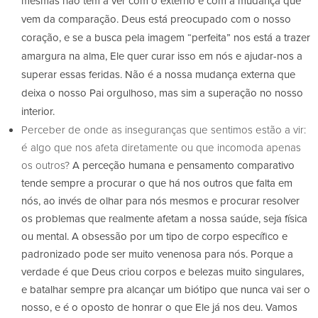
mesmas não tem a ver com o externo e com a mudança que
vem da comparação. Deus está preocupado com o nosso
coração, e se a busca pela imagem “perfeita” nos está a trazer
amargura na alma, Ele quer curar isso em nós e ajudar-nos a
superar essas feridas. Não é a nossa mudança externa que
deixa o nosso Pai orgulhoso, mas sim a superação no nosso
interior.
Perceber de onde as inseguranças que sentimos estão a vir:
é algo que nos afeta diretamente ou que incomoda apenas
os outros?
A perceção humana e pensamento comparativo
tende sempre a procurar o que há nos outros que falta em
nós, ao invés de olhar para nós mesmos e procurar resolver
os problemas que realmente afetam a nossa saúde, seja física
ou mental. A obsessão por um tipo de corpo específico e
padronizado pode ser muito venenosa para nós. Porque a
verdade é que Deus criou corpos e belezas muito singulares,
e batalhar sempre pra alcançar um biótipo que nunca vai ser o
nosso, e é o oposto de honrar o que Ele já nos deu. Vamos