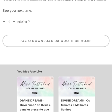
See you next time,
Maria Monteiro
?
FAZ O DOWNLOAD DA QUOTE DE HOJE!
You May Also Like
DIVINE DREAMS -
DIVINE DREAMS - Os
Ouvir “não” de Deus é
Maiores E Melhores
o maior presente que
Sonhos