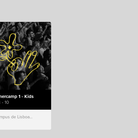
ercamp 1 - Kids
 - 10
s de Lisboa, Hillsong Portugal