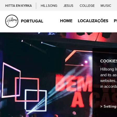
HITTA EN KYRKA
HILLSONG
JESUS
COLLEGE
MUSIC
HOME
LOCALIZAÇÕES
P
PORTUGAL
COOKIE
Hillsong I
and its a
websites,
in accord
Setting