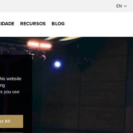
IDADE
RECURSOS
BLOG
this website
ong
ces you use
ct All