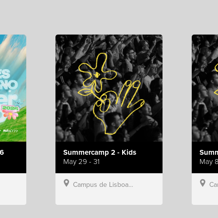
6
Summercamp 2 - Kids
Summ
May 29 - 31
May 8
Campus de Lisboa, Hillsong Portugal
Campu