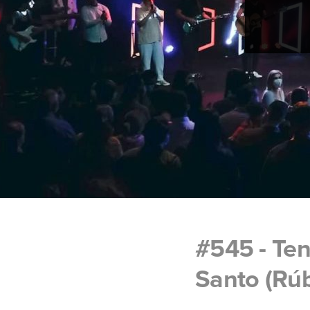
#545 - Ten
Santo (Rú