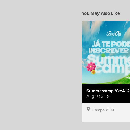
You May Also Like
Summercamp YxYA '2
August 3 - 8
Campo ACM