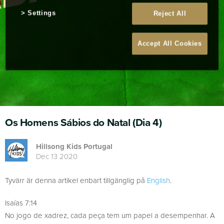
Settings
Reject All
Accept All Cookies
Os Homens Sábios do Natal (Dia 4)
Hillsong Kids Portugal
Dec 13 2020
Tyvärr är denna artikel enbart tillgänglig på
English
.
Isaías 7:14
No jogo de xadrez, cada peça tem um papel a desempenhar. A