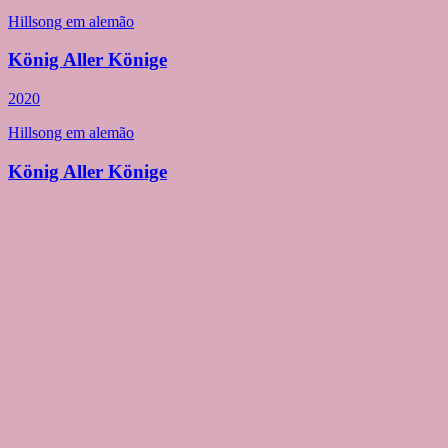
Hillsong em alemão
König Aller Könige
2020
Hillsong em alemão
König Aller Könige
2020
Hillsong em alemão
Ich weiss wer ich bin
2019
Hillsong em alemão
Ich weiss wer ich bin
2018