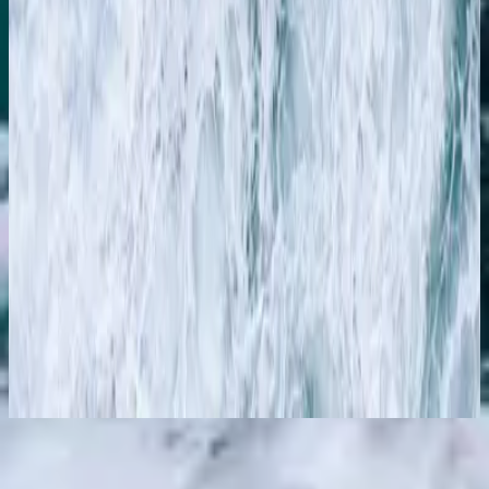
Hillsong em alemão
WEITER HIMMEL / Wilder Fluss
2016
Ouvir agora
Lista de faixas