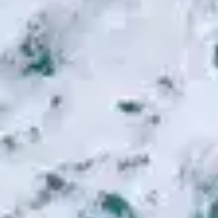
1
O preist den Namen (Anástasis)