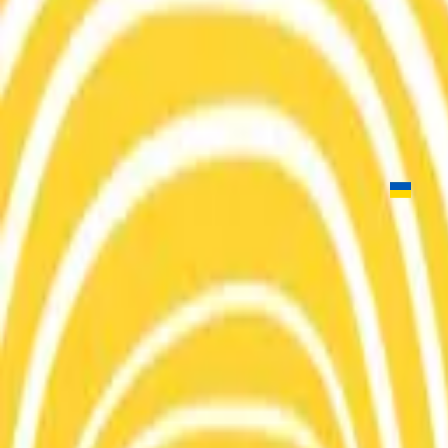
Vida Achei
Little Life (For You Jesus)
2018
•
Can You Believe It!?
•
Hillsong Kids
Vida Achei
2019
•
Quem Dizes Que Eu Sou
•
Hillsong Em Português
Vida Achei
2020
•
Rei Dos Reis
•
Hillsong Em Português
Живу для Ісуса
2025
•
Чи можеш ти повірити у це!?
•
Hillsong in Ukrainian
Ouvir agora