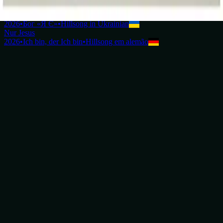
2026
•
Great I AM (Acoustic)
•
Hillsong Worship
Тільки Ісус
2026
•
Бог «Я Є»
•
Hillsong in Ukrainian
Nur Jesus
2026
•
Ich bin, der Ich bin
•
Hillsong em alemão
Ouvir agora