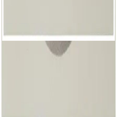
Hillsong Em Espanhol
El Gran Yo Soy
2025
Solo Cristo
Only Jesus - Live
2025
•
Great I AM
•
Hillsong Worship
Somente Jesus
2025
•
O Grande EU SOU
•
Hillsong Em Português
Solo Cristo
2025
•
El Gran Yo Soy
•
Hillsong Em Espanhol
Only Jesus - Lofi
2025
•
Sunday Lofi (Great I AM)
•
Hillsong Instrumentals
🎵
Only Jesus - Lullaby
2025
•
Piano Lullabies (Great I AM)
•
Hillsong Kids
🎵
주 예수만이 - Only Jesus
2025
•
스스로 계신 자
•
Hillsong em coreano
Only Jesus - Acoustic