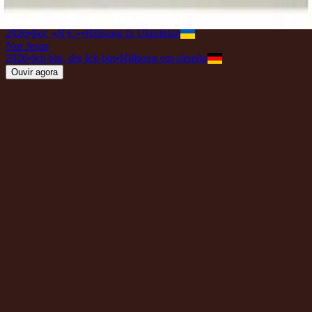
2026
•
Great I AM (Acoustic)
•
Hillsong Worship
Тільки Ісус
2026
•
Бог «Я Є»
•
Hillsong in Ukrainian
Nur Jesus
2026
•
Ich bin, der Ich bin
•
Hillsong em alemão
Ouvir agora