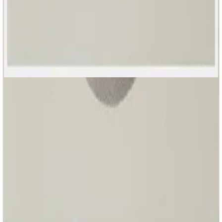
Hillsong Worship
Great I AM
2025
Only Jesus - Live
Only Jesus - Live
2025
•
Great I AM
•
Hillsong Worship
Somente Jesus
2025
•
O Grande EU SOU
•
Hillsong Em Português
Solo Cristo
2025
•
El Gran Yo Soy
•
Hillsong Em Espanhol
Only Jesus - Lofi
2025
•
Sunday Lofi (Great I AM)
•
Hillsong Instrumentals
🎵
Only Jesus - Lullaby
2025
•
Piano Lullabies (Great I AM)
•
Hillsong Kids
🎵
주 예수만이 - Only Jesus
2025
•
스스로 계신 자
•
Hillsong em coreano
Only Jesus - Acoustic