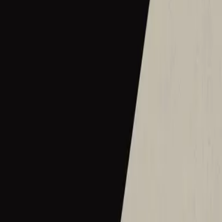
2016
•
Let there be light.
•
Hillsong Worship
Hermoso Nombre
2017
•
El Eco De Su Voz
•
Hillsong Em Espanhol
Wie schön dieser Name ist
2017
•
es werde licht.
•
Hillsong em alemão
Ce Nom si merveilleux
2017
•
que la lumière soit.
•
Hillsong em francês
Wat Een Prachtige Naam
2017
•
Toen Werd Het Licht
•
Hillsong em holandês
Твое Имя прекрасно
2017
•
Да будет свет
•
Hillsong in Russian
ما أجمل اسمك
2017
•
ما أجمل اسمك
•
Hillsong em árabe
그 이름 아름답도다
2018
•
그 이름 아름답도다
•
Hillsong em coreano
何等榮美的名
2018
•
何等榮美的名
•
Hillsong em chinês tradicional
何等榮美的名 (Acoustic版)
2018
•
何等榮美的名
•
Hillsong em chinês tradicional
Oh Quão Lindo Esse Nome É
2018
•
quão lindo esse nome.
•
Hillsong Em Português
What A Beautiful Name
2018
•
Can You Believe It!?
•
Hillsong Kids
Sungguh Indah Nama-Mu