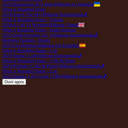
2023
•
Прекрасне Ім’я Твоє
•
Hillsong in Ukrainian
What A Beautiful Name
2024
•
Touch The Sky
•
Hillsong Instrumentals
🎵
What A Beautiful Name - Tongan
2024
•
A Call To Worship
•
Hillsong Chapel
What A Beautiful Name - Selah Sessions
2025
•
Selah Sessions Vol. 2
•
Hillsong Instrumentals
🎵
Hermoso Nombre - Remix
2025
•
Los Remixes
•
Hillsong Em Espanhol
What A Beautiful Name - Lofi
2025
•
Sunday Lofi
•
Hillsong Instrumentals
🎵
What A Beautiful Name - Cello & Piano
2025
•
Preludes (Cello & Piano)
•
Hillsong Instrumentals
🎵
What A Beautiful Name - Lofi
2025
•
Sunday Lofi (Great I AM)
•
Hillsong Instrumentals
🎵
Ouvir agora