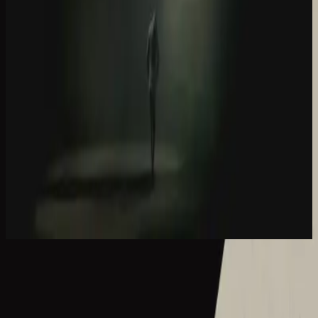
Hillsong Worship
Let there be light.
2016
What A Beautiful Name - Acoustic
What A Beautiful Name - Live
2016
•
Let there be light.
•
Hillsong Worship
What A Beautiful Name - Acoustic