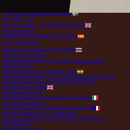
2019
•
Ku Adalah Anak-Mu
•
Hillsong em indonésio
Vilket Underbart Namn
2019
•
Ger Dig Allt
•
Hillsong em sueco
なんて麗しい名
2019
•
なんて麗しい名
•
Hillsong em japonês
Hermoso Nombre
2019
•
HAY MÁS
•
Hillsong Em Espanhol
พระนามช่างงดงาม
2020
•
จอมราชา
•
Hillsong em Tailandês
What A Beautiful Name
2020
•
Piano Reflections Vol. 6
•
Hillsong Instrumentals
🎵
Edin fɛɛfɛ bɛn ni
2020
•
Edin fɛɛfɛ bɛn ni
•
Hillsong em Twi
What A Beautiful Name - Live From Madison Square Garden
2021
•
The People Tour: Live From Madison Square
Garden
•
Hillsong United
Che Magnifico Nome
2022
•
Che Magnifico Nome
•
Hillsong em italiano
Ce Nom si merveilleux
2023
•
Ce Nom si merveilleux
•
Hillsong em francês
What A Beautiful Name - Upright Piano
2023
•
Piano Reflections Vol. 8 (Upright Piano)
•
Hillsong
Instrumentals
🎵
Прекрасне Ім’я Твоє