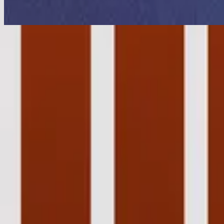
Desperta Minh’alma
Éveille-toi mon âme
2020
•
Mains nettes / Cœurs purs
•
Хиллсонг на французском
Wach Auf Mein Herz
2020
•
König Aller Könige
•
Hillsong на немецком
Despierta Mi Alma
2020
•
Despierta
•
Hillsong Worship
Éveille-toi mon âme
2020
•
Mains nettes / Cœurs purs (Deluxe)
•
Хиллсонг на французск
Desperta Minh’alma
2022
•
Sei Que Farás
•
Hillsong in Portuguese
Awake My Soul - Upright Piano
2023
•
Piano Reflections Vol. 8 (Upright Piano)
•
Инструменталы Hill
Слушать сейчас