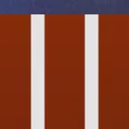
2022
ом
song
🎵