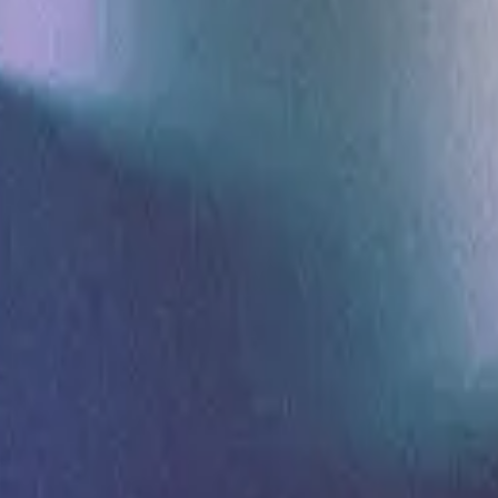
Hillsong in Portuguese
Sei Que Farás