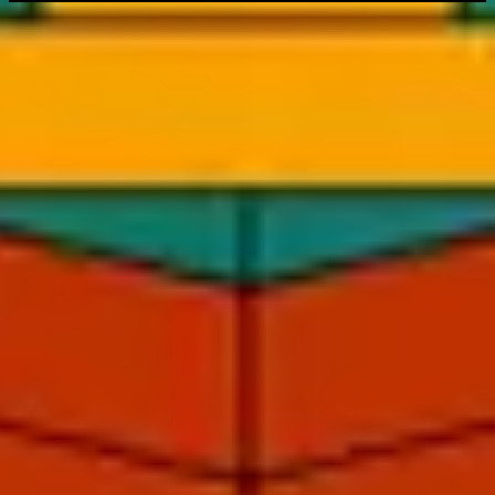
Lyssna nu
Låtlista
1
Che Magnifico Nome