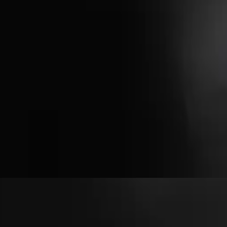
Hillsong німецькою
es werde licht.
2017