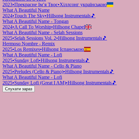
2023
•
Прекрасне Ім’я Твоє
•
Хіллсонг українською
What A Beautiful Name
2024
•
Touch The Sky
•
Hillsong Instrumentals
🎵
What A Beautiful Name - Tongan
2024
•
A Call To Worship
•
Hillsong Chapel
What A Beautiful Name - Selah Sessions
2025
•
Selah Sessions Vol. 2
•
Hillsong Instrumentals
🎵
Hermoso Nombre - Remix
2025
•
Los Remixes
•
Hillsong Іспанською
What A Beautiful Name - Lofi
2025
•
Sunday Lofi
•
Hillsong Instrumentals
🎵
What A Beautiful Name - Cello & Piano
2025
•
Preludes (Cello & Piano)
•
Hillsong Instrumentals
🎵
What A Beautiful Name - Lofi
2025
•
Sunday Lofi (Great I AM)
•
Hillsong Instrumentals
🎵
Слухати зараз