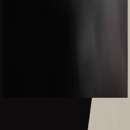
Hillsong німецькою
es werde licht.
2017
Wie schön dieser Name ist
What A Beautiful Name - Live
2016
•
Let there be light.
•
Hillsong Worship
What A Beautiful Name - Acoustic