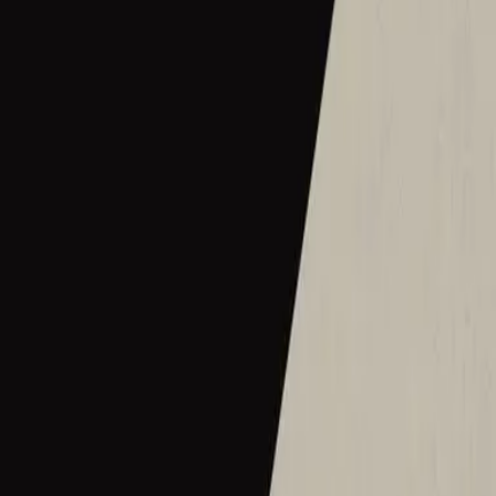
2016
•
Let there be light.
•
Hillsong Worship
Hermoso Nombre
2017
•
El Eco De Su Voz
•
Hillsong Іспанською
Wie schön dieser Name ist
2017
•
es werde licht.
•
Hillsong німецькою
Ce Nom si merveilleux
2017
•
que la lumière soit.
•
Хілсонг французькою
Wat Een Prachtige Naam
2017
•
Toen Werd Het Licht
•
Hillsong нідерландською
Твое Имя прекрасно
2017
•
Да будет свет
•
Hillsong російською
ما أجمل اسمك
2017
•
ما أجمل اسمك
•
Hillsong арабською
그 이름 아름답도다
2018
•
그 이름 아름답도다
•
Hillsong корейською
何等榮美的名
2018
•
何等榮美的名
•
Hillsong у традиційному китайському
何等榮美的名 (Acoustic版)
2018
•
何等榮美的名
•
Hillsong у традиційному китайському
Oh Quão Lindo Esse Nome É
2018
•
quão lindo esse nome.
•
Хілсонг португальською
What A Beautiful Name
2018
•
Can You Believe It!?
•
Hillsong Kids
Sungguh Indah Nama-Mu