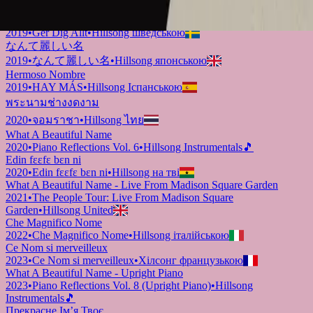
2019
•
Ku Adalah Anak-Mu
•
Hillsong індонезійською
Vilket Underbart Namn
2019
•
Ger Dig Allt
•
Hillsong шведською
なんて麗しい名
2019
•
なんて麗しい名
•
Hillsong японською
Hermoso Nombre
2019
•
HAY MÁS
•
Hillsong Іспанською
พระนามช่างงดงาม
2020
•
จอมราชา
•
Hillsong ไทย
What A Beautiful Name
2020
•
Piano Reflections Vol. 6
•
Hillsong Instrumentals
🎵
Edin fɛɛfɛ bɛn ni
2020
•
Edin fɛɛfɛ bɛn ni
•
Hillsong на тві
What A Beautiful Name - Live From Madison Square Garden
2021
•
The People Tour: Live From Madison Square
Garden
•
Hillsong United
Che Magnifico Nome
2022
•
Che Magnifico Nome
•
Hillsong італійською
Ce Nom si merveilleux
2023
•
Ce Nom si merveilleux
•
Хілсонг французькою
What A Beautiful Name - Upright Piano
2023
•
Piano Reflections Vol. 8 (Upright Piano)
•
Hillsong
Instrumentals
🎵
Прекрасне Ім’я Твоє