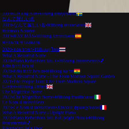
2019
•
Ku Adalah Anak-Mu
•
Hillsong індонезійською
Vilket Underbart Namn
2019
•
Ger Dig Allt
•
Hillsong шведською
なんて麗しい名
2019
•
なんて麗しい名
•
Hillsong японською
Hermoso Nombre
2019
•
HAY MÁS
•
Hillsong Іспанською
พระนามช่างงดงาม
2020
•
จอมราชา
•
Hillsong ไทย
What A Beautiful Name
2020
•
Piano Reflections Vol. 6
•
Hillsong Instrumentals
🎵
Edin fɛɛfɛ bɛn ni
2020
•
Edin fɛɛfɛ bɛn ni
•
Hillsong на тві
What A Beautiful Name - Live From Madison Square Garden
2021
•
The People Tour: Live From Madison Square
Garden
•
Hillsong United
Che Magnifico Nome
2022
•
Che Magnifico Nome
•
Hillsong італійською
Ce Nom si merveilleux
2023
•
Ce Nom si merveilleux
•
Хілсонг французькою
What A Beautiful Name - Upright Piano
2023
•
Piano Reflections Vol. 8 (Upright Piano)
•
Hillsong
Instrumentals
🎵
Прекрасне Ім’я Твоє