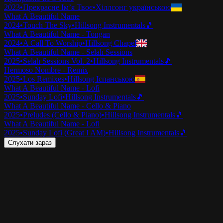
2023
•
Прекрасне Ім’я Твоє
•
Хіллсонг українською
What A Beautiful Name
2024
•
Touch The Sky
•
Hillsong Instrumentals
🎵
What A Beautiful Name - Tongan
2024
•
A Call To Worship
•
Hillsong Chapel
What A Beautiful Name - Selah Sessions
2025
•
Selah Sessions Vol. 2
•
Hillsong Instrumentals
🎵
Hermoso Nombre - Remix
2025
•
Los Remixes
•
Hillsong Іспанською
What A Beautiful Name - Lofi
2025
•
Sunday Lofi
•
Hillsong Instrumentals
🎵
What A Beautiful Name - Cello & Piano
2025
•
Preludes (Cello & Piano)
•
Hillsong Instrumentals
🎵
What A Beautiful Name - Lofi
2025
•
Sunday Lofi (Great I AM)
•
Hillsong Instrumentals
🎵
Слухати зараз