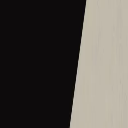
2016
•
Let there be light.
•
Hillsong Worship
Hermoso Nombre
2017
•
El Eco De Su Voz
•
Hillsong Іспанською
Wie schön dieser Name ist
2017
•
es werde licht.
•
Hillsong німецькою
Ce Nom si merveilleux
2017
•
que la lumière soit.
•
Хілсонг французькою
Wat Een Prachtige Naam
2017
•
Toen Werd Het Licht
•
Hillsong нідерландською
Твое Имя прекрасно
2017
•
Да будет свет
•
Hillsong російською
ما أجمل اسمك
2017
•
ما أجمل اسمك
•
Hillsong арабською
그 이름 아름답도다
2018
•
그 이름 아름답도다
•
Hillsong корейською
何等榮美的名
2018
•
何等榮美的名
•
Hillsong у традиційному китайському
何等榮美的名 (Acoustic版)
2018
•
何等榮美的名
•
Hillsong у традиційному китайському
Oh Quão Lindo Esse Nome É
2018
•
quão lindo esse nome.
•
Хілсонг португальською
What A Beautiful Name
2018
•
Can You Believe It!?
•
Hillsong Kids
Sungguh Indah Nama-Mu