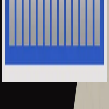
Hillsong Instrumentals
Selah Sessions Vol. 2
2025
What A Beautiful Name - Selah Sessions
What A Beautiful Name - Live
2016
•
Let there be light.
•
Hillsong Worship
What A Beautiful Name - Acoustic