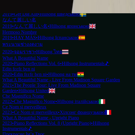
2019
•
Ku Adalah Anak-Mu
•
Hillsong індонезійською
Vilket Underbart Namn
2019
•
Ger Dig Allt
•
Hillsong шведською
なんて麗しい名
2019
•
なんて麗しい名
•
Hillsong японською
Hermoso Nombre
2019
•
HAY MÁS
•
Hillsong Іспанською
พระนามช่างงดงาม
2020
•
จอมราชา
•
Hillsong ไทย
What A Beautiful Name
2020
•
Piano Reflections Vol. 6
•
Hillsong Instrumentals
🎵
Edin fɛɛfɛ bɛn ni
2020
•
Edin fɛɛfɛ bɛn ni
•
Hillsong на тві
What A Beautiful Name - Live From Madison Square Garden
2021
•
The People Tour: Live From Madison Square
Garden
•
Hillsong United
Che Magnifico Nome
2022
•
Che Magnifico Nome
•
Hillsong італійською
Ce Nom si merveilleux
2023
•
Ce Nom si merveilleux
•
Хілсонг французькою
What A Beautiful Name - Upright Piano
2023
•
Piano Reflections Vol. 8 (Upright Piano)
•
Hillsong
Instrumentals
🎵
Прекрасне Ім’я Твоє