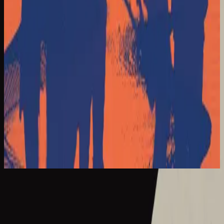
Hillsong Іспанською
El Eco De Su Voz
2017
Hermoso Nombre
What A Beautiful Name - Live
2016
•
Let there be light.
•
Hillsong Worship
What A Beautiful Name - Acoustic