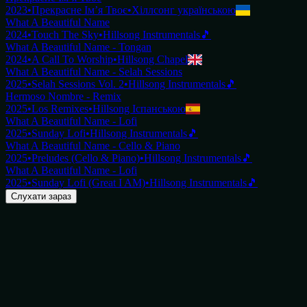
2023
•
Прекрасне Ім’я Твоє
•
Хіллсонг українською
What A Beautiful Name
2024
•
Touch The Sky
•
Hillsong Instrumentals
🎵
What A Beautiful Name - Tongan
2024
•
A Call To Worship
•
Hillsong Chapel
What A Beautiful Name - Selah Sessions
2025
•
Selah Sessions Vol. 2
•
Hillsong Instrumentals
🎵
Hermoso Nombre - Remix
2025
•
Los Remixes
•
Hillsong Іспанською
What A Beautiful Name - Lofi
2025
•
Sunday Lofi
•
Hillsong Instrumentals
🎵
What A Beautiful Name - Cello & Piano
2025
•
Preludes (Cello & Piano)
•
Hillsong Instrumentals
🎵
What A Beautiful Name - Lofi
2025
•
Sunday Lofi (Great I AM)
•
Hillsong Instrumentals
🎵
Слухати зараз