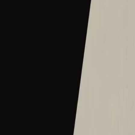
2016
•
Let there be light.
•
Hillsong Worship
Hermoso Nombre
2017
•
El Eco De Su Voz
•
Hillsong Іспанською
Wie schön dieser Name ist
2017
•
es werde licht.
•
Hillsong німецькою
Ce Nom si merveilleux
2017
•
que la lumière soit.
•
Хілсонг французькою
Wat Een Prachtige Naam
2017
•
Toen Werd Het Licht
•
Hillsong нідерландською
Твое Имя прекрасно
2017
•
Да будет свет
•
Hillsong російською
ما أجمل اسمك
2017
•
ما أجمل اسمك
•
Hillsong арабською
그 이름 아름답도다
2018
•
그 이름 아름답도다
•
Hillsong корейською
何等榮美的名
2018
•
何等榮美的名
•
Hillsong у традиційному китайському
何等榮美的名 (Acoustic版)
2018
•
何等榮美的名
•
Hillsong у традиційному китайському
Oh Quão Lindo Esse Nome É
2018
•
quão lindo esse nome.
•
Хілсонг португальською
What A Beautiful Name
2018
•
Can You Believe It!?
•
Hillsong Kids
Sungguh Indah Nama-Mu