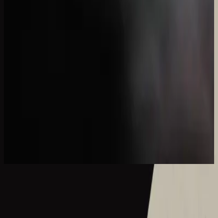
Хілсонг французькою
que la lumière soit.
2017
Ce Nom si merveilleux
What A Beautiful Name - Live
2016
•
Let there be light.
•
Hillsong Worship
What A Beautiful Name - Acoustic