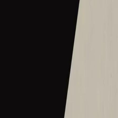
2016
•
Let there be light.
•
Hillsong Worship
Hermoso Nombre
2017
•
El Eco De Su Voz
•
Hillsong Іспанською
Wie schön dieser Name ist
2017
•
es werde licht.
•
Hillsong німецькою
Ce Nom si merveilleux
2017
•
que la lumière soit.
•
Хілсонг французькою
Wat Een Prachtige Naam
2017
•
Toen Werd Het Licht
•
Hillsong нідерландською
Твое Имя прекрасно
2017
•
Да будет свет
•
Hillsong російською
ما أجمل اسمك
2017
•
ما أجمل اسمك
•
Hillsong арабською
그 이름 아름답도다
2018
•
그 이름 아름답도다
•
Hillsong корейською
何等榮美的名
2018
•
何等榮美的名
•
Hillsong у традиційному китайському
何等榮美的名 (Acoustic版)
2018
•
何等榮美的名
•
Hillsong у традиційному китайському
Oh Quão Lindo Esse Nome É
2018
•
quão lindo esse nome.
•
Хілсонг португальською
What A Beautiful Name
2018
•
Can You Believe It!?
•
Hillsong Kids
Sungguh Indah Nama-Mu