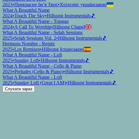
2023
•
Прекрасне Ім’я Твоє
•
Хіллсонг українською
What A Beautiful Name
2024
•
Touch The Sky
•
Hillsong Instrumentals
🎵
What A Beautiful Name - Tongan
2024
•
A Call To Worship
•
Hillsong Chapel
What A Beautiful Name - Selah Sessions
2025
•
Selah Sessions Vol. 2
•
Hillsong Instrumentals
🎵
Hermoso Nombre - Remix
2025
•
Los Remixes
•
Hillsong Іспанською
What A Beautiful Name - Lofi
2025
•
Sunday Lofi
•
Hillsong Instrumentals
🎵
What A Beautiful Name - Cello & Piano
2025
•
Preludes (Cello & Piano)
•
Hillsong Instrumentals
🎵
What A Beautiful Name - Lofi
2025
•
Sunday Lofi (Great I AM)
•
Hillsong Instrumentals
🎵
Слухати зараз