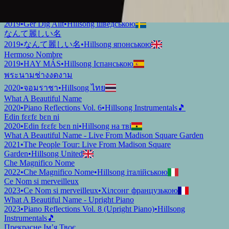
2019
•
Ku Adalah Anak-Mu
•
Hillsong індонезійською
Vilket Underbart Namn
2019
•
Ger Dig Allt
•
Hillsong шведською
なんて麗しい名
2019
•
なんて麗しい名
•
Hillsong японською
Hermoso Nombre
2019
•
HAY MÁS
•
Hillsong Іспанською
พระนามช่างงดงาม
2020
•
จอมราชา
•
Hillsong ไทย
What A Beautiful Name
2020
•
Piano Reflections Vol. 6
•
Hillsong Instrumentals
🎵
Edin fɛɛfɛ bɛn ni
2020
•
Edin fɛɛfɛ bɛn ni
•
Hillsong на тві
What A Beautiful Name - Live From Madison Square Garden
2021
•
The People Tour: Live From Madison Square
Garden
•
Hillsong United
Che Magnifico Nome
2022
•
Che Magnifico Nome
•
Hillsong італійською
Ce Nom si merveilleux
2023
•
Ce Nom si merveilleux
•
Хілсонг французькою
What A Beautiful Name - Upright Piano
2023
•
Piano Reflections Vol. 8 (Upright Piano)
•
Hillsong
Instrumentals
🎵
Прекрасне Ім’я Твоє