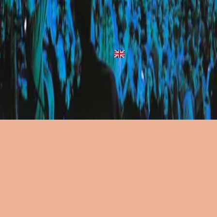
Heaven
1998
•
Simply Worship 3
•
Hillsong Worship
Heaven
2010
•
Everyday (Live)
•
希爾宋聯合
立即收聽