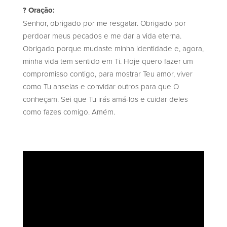
? Oração:
Senhor, obrigado por me resgatar. Obrigado por
perdoar meus pecados e me dar a vida eterna.
Obrigado porque mudaste minha identidade e, agora,
minha vida tem sentido em Ti. Hoje quero fazer um
compromisso contigo, para mostrar Teu amor, viver
como Tu anseias e convidar outros para que O
conheçam. Sei que Tu irás amá-los e cuidar deles
como fazes comigo. Amém.