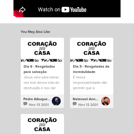
You May Also Like
Dia 6 - Resgatados
Dia 5 - Resgatados da
para salvação
incredulidade
Jesus veio para salvar,
É nossa
nos tirar dessa vida de
responsabilidade não
destruição e nos dar
permitir que a
uma vida eterna.
familiaridade e a
incredulidade nos
Pedro Albuquerque
Natanael Annacondia
afastem de tudo o que
Nov 13 2021
Nov 12 2021
Deus tem para nós.