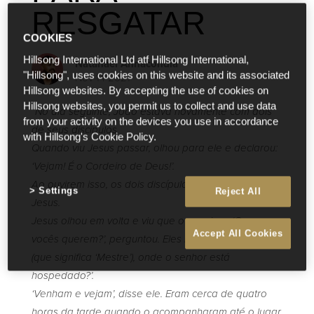
RESGATAR
COOKIES
Hillsong International Ltd atf Hillsong International,
Natanael Annacondia
"Hillsong", uses cookies on this website and its associated
Nov 14 2021
Hillsong websites. By accepting the use of cookies on
Hillsong websites, you permit us to collect and use data
“No dia seguinte, João estava novamente com dois
from your activity on the devices you use in accordance
de seus discípulos.
with Hillsong's Cookie Policy.
Quando viu Jesus passar, olhou para ele e declarou:
‘Vejam! É o Cordeiro de Deus!’.
Ao ouvirem isso, os dois discípulos de João seguiram
Settings
Reject All
Jesus.
Jesus olhou em volta e viu que o seguiam. ‘O que
Accept All Cookies
vocês querem?’, perguntou. Eles responderam: ‘Rabi
(que significa ‘Mestre’), onde o senhor está
hospedado?’.
‘Venham e vejam’, disse ele. Eram cerca de quatro
horas da tarde quando o acompanharam até o lugar