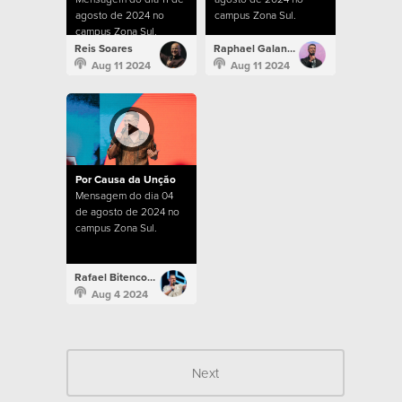
agosto de 2024 no
campus Zona Sul.
campus Zona Sul.
Reis Soares
Raphael Galante
Aug 11 2024
Aug 11 2024
Por Causa da Unção
Mensagem do dia 04
de agosto de 2024 no
campus Zona Sul.
Rafael Bitencourt
Aug 4 2024
Next