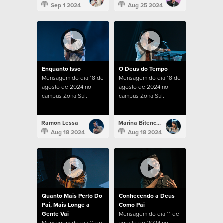
Sep 1 2024
Aug 25 2024
Enquanto Isso
O Deus do Tempo
Mensagem do dia 18 de
Mensagem do dia 18 de
agosto de 2024 no
agosto de 2024 no
campus Zona Sul.
campus Zona Sul.
Ramon Lessa
Marina Bitencourt
Aug 18 2024
Aug 18 2024
Quanto Mais Perto Do
Conhecendo a Deus
Pai, Mais Longe a
Como Pai
Gente Vai
Mensagem do dia 11 de
Mensagem do dia 11 de
agosto de 2024 no