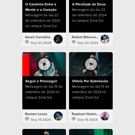
O Caminho Entre a
A Plenitude de Deus
Mente e o Coração
Mensagem do dia 22
Mensagem do dia 22
de setembro de 2024
de setembro de 2024
no campus Zona Sul.
no campus Zona Sul.
Sarah Carvalho
Rafael Bitencourt
Sep 22 2024
Sep 22 2024
Seguir e Prosseguir
Vitória Por Submissão
Mensagem do dia 15 de
Mensagem do dia 15 de
setembro de 2024 no
setembro de 2024 no
campus Zona Sul.
campus Zona Sul.
Ramon Lessa
Raphael Galante
Sep 15 2024
Sep 15 2024