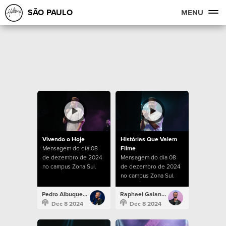
SÃO PAULO
MENU
Vivendo o Hoje
Histórias Que Valem
Mensagem do dia 08
Filme
de dezembro de 2024
Mensagem do dia 08
no campus Zona Sul.
de dezembro de 2024
no campus Zona Sul.
Pedro Albuquerque
Raphael Galante
Dec 8 2024
Dec 8 2024