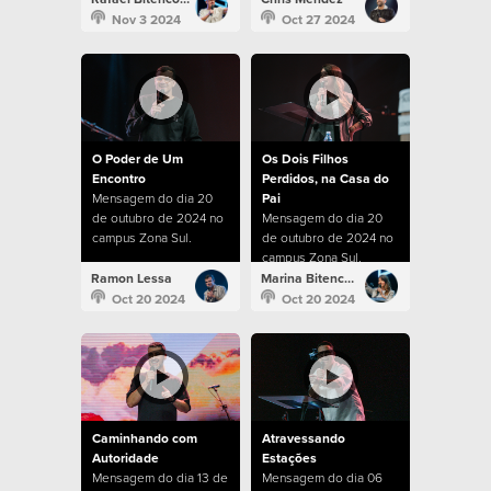
Nov 3 2024
Oct 27 2024
O Poder de Um
Os Dois Filhos
Encontro
Perdidos, na Casa do
Mensagem do dia 20
Pai
de outubro de 2024 no
Mensagem do dia 20
campus Zona Sul.
de outubro de 2024 no
campus Zona Sul.
Ramon Lessa
Marina Bitencourt
Oct 20 2024
Oct 20 2024
Caminhando com
Atravessando
Autoridade
Estações
Mensagem do dia 13 de
Mensagem do dia 06