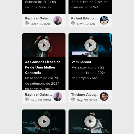
outubro de 2024 no
de outubro de 2024 no
campus Zona Sul.
campus Zona Sul.
Raphael Galante
Rafael Bitencourt
Oct 13 2024
Oct 6 2024
As Grandes Lições de
Vem Sonhar
Fé de Uma Mulher
Mensagem do dia 22
Cananéia
de setembro de 2024
Mensagem do dia 29
no Campus Zona Sul.
de setembro de 2024
no campus Zona Sul.
Raphael Galante
Thiciane Albuquerque
Sep 29 2024
Sep 22 2024