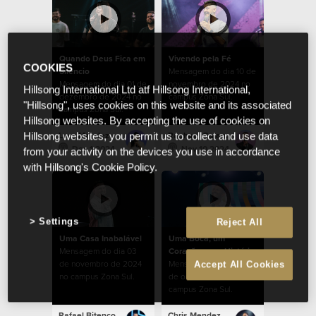
Quando Deus Fica em
Vivendo pela Fé
COOKIES
Silêncio
Mensagem do dia 10 de
Mensagem do dia 01 de
novembro de 2024 no
Hillsong International Ltd atf Hillsong International,
dezembro de 2024 no
campus Zona Sul.
"Hillsong", uses cookies on this website and its associated
campus Zona Sul.
Hillsong websites. By accepting the use of cookies on
Lucy Mendez
Raphael Galante
Hillsong websites, you permit us to collect and use data
Dec 1 2024
Nov 10 2024
from your activity on the devices you use in accordance
with Hillsong's Cookie Policy.
Settings
Reject All
Uma Casa Inabalável
Uma Boca, um
Mensagem do dia 03
Coração, uma História
de novembro de 2024
Mensagem do dia 27
Accept All Cookies
no campus Zona Sul.
de outubro de 2024 no
campus Zona Sul.
Rafael Bitencourt
Chris Mendez