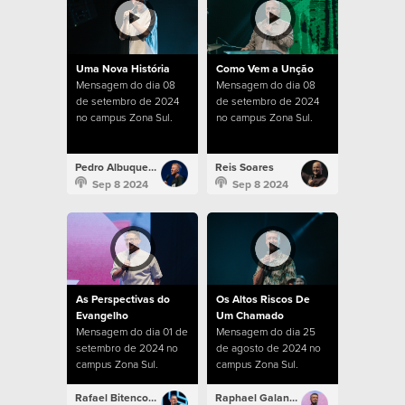
Uma Nova História
Como Vem a Unção
Mensagem do dia 08
Mensagem do dia 08
de setembro de 2024
de setembro de 2024
no campus Zona Sul.
no campus Zona Sul.
Pedro Albuquerque
Reis Soares
Sep 8 2024
Sep 8 2024
As Perspectivas do
Os Altos Riscos De
Evangelho
Um Chamado
Mensagem do dia 01 de
Mensagem do dia 25
setembro de 2024 no
de agosto de 2024 no
campus Zona Sul.
campus Zona Sul.
Rafael Bitencourt
Raphael Galante