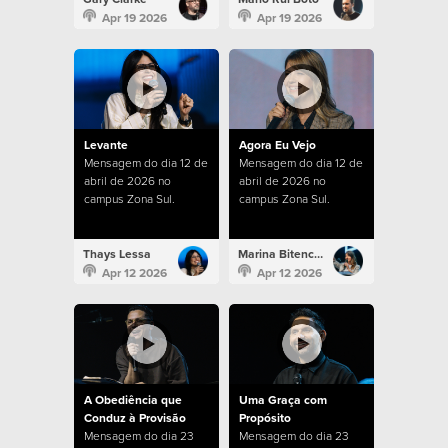
Apr 19 2026
Apr 19 2026
Levante
Agora Eu Vejo
Mensagem do dia 12 de
Mensagem do dia 12 de
abril de 2026 no
abril de 2026 no
campus Zona Sul.
campus Zona Sul.
Thays Lessa
Marina Bitencourt
Apr 12 2026
Apr 12 2026
A Obediência que
Uma Graça com
Conduz à Provisão
Propósito
Mensagem do dia 23
Mensagem do dia 23