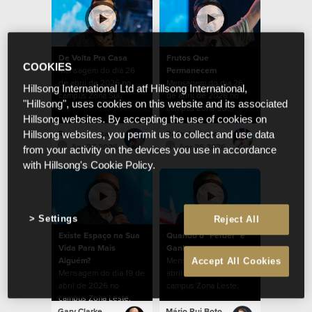
De Volta Pra Casa
Frutos Que
COOKIES
Mensagem do dia 26
Permanecem
de abril de 2026 no
Mensagem do dia 26
Hillsong International Ltd atf Hillsong International,
campus Zona Sul.
de abril de 2026 no
"Hillsong", uses cookies on this website and its associated
campus Zona Sul.
Hillsong websites. By accepting the use of cookies on
Ramon Lessa
Rafael Bitencourt
Hillsong websites, you permit us to collect and use data
Apr 26 2026
Apr 26 2026
from your activity on the devices you use in accordance
with Hillsong's Cookie Policy.
Settings
Reject All
Existe Espaço na Sua
Quando o "Perder" é
Vida Para Mais
Ganhar
Alguém?
Mensagem do dia 19 de
Accept All Cookies
Mensagem do dia 19 de
abril de 2026 no
abril de 2026 no
campus Zona Leste.
campus Zona Leste.
Gary Clarke
Mário Rui Boto