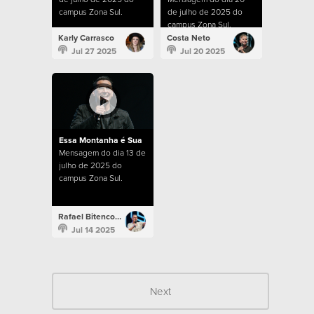
campus Zona Sul.
de julho de 2025 do
campus Zona Sul.
Karly Carrasco
Costa Neto
Jul 27 2025
Jul 20 2025
Essa Montanha é Sua
Mensagem do dia 13 de
julho de 2025 do
campus Zona Sul.
Rafael Bitencourt
Jul 14 2025
Next