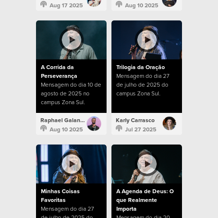
Aug 17 2025
Aug 10 2025
A Corrida da
Trilogia da Oração
Perseverança
Mensagem do dia 27
Mensagem do dia 10 de
de julho de 2025 do
agosto de 2025 no
campus Zona Sul.
campus Zona Sul.
Raphael Galante
Karly Carrasco
Aug 10 2025
Jul 27 2025
Minhas Coisas
A Agenda de Deus: O
Favoritas
que Realmente
Mensagem do dia 27
Importa
de julho de 2025 do
Mensagem do dia 20