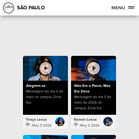
SÃO PAULO
MENU
Alegrem-se
Não Era o Plano, Mas
Mensagem do dia 3 de
Era Deus
maio no campus Zona
Mensagem do dia 3 de
Sul.
maio de 2026 no
campus Zona Sul.
Thays Lessa
Ramon Lessa
May 3 2026
May 3 2026