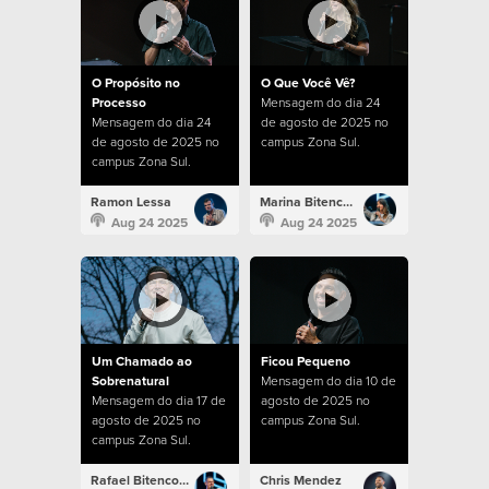
O Propósito no
O Que Você Vê?
Processo
Mensagem do dia 24
Mensagem do dia 24
de agosto de 2025 no
de agosto de 2025 no
campus Zona Sul.
campus Zona Sul.
Ramon Lessa
Marina Bitencourt
Aug 24 2025
Aug 24 2025
Um Chamado ao
Ficou Pequeno
Sobrenatural
Mensagem do dia 10 de
Mensagem do dia 17 de
agosto de 2025 no
agosto de 2025 no
campus Zona Sul.
campus Zona Sul.
Rafael Bitencourt
Chris Mendez