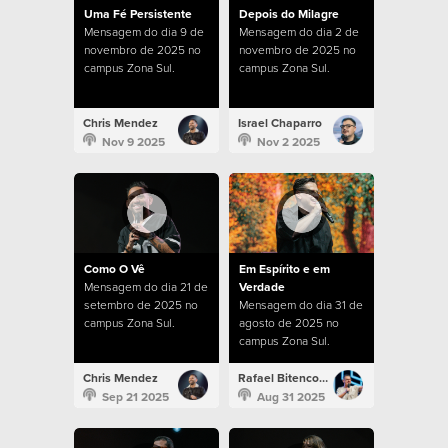
Uma Fé Persistente
Depois do Milagre
Mensagem do dia 9 de
Mensagem do dia 2 de
novembro de 2025 no
novembro de 2025 no
campus Zona Sul.
campus Zona Sul.
Chris Mendez
Israel Chaparro
Nov 9 2025
Nov 2 2025
Como O Vê
Em Espírito e em
Mensagem do dia 21 de
Verdade
setembro de 2025 no
Mensagem do dia 31 de
campus Zona Sul.
agosto de 2025 no
campus Zona Sul.
Chris Mendez
Rafael Bitencourt
Sep 21 2025
Aug 31 2025