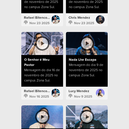
de novembro de 2025
de novembro de 2025
no campus Zona Sul.
no campus Zona Sul.
Rafael Bitencourt
Chris Mendez
Nov 23 2025
Nov 23 2025
O Senhor é Meu
Nada Lhe Escapa
Pastor
Mensagem do dia 9 de
Mensagem do dia 16 de
novembro de 2025 no
novembro de 2025 no
campus Zona Sul.
campus Zona Sul.
Rafael Bitencourt
Lucy Mendez
Nov 16 2025
Nov 9 2025