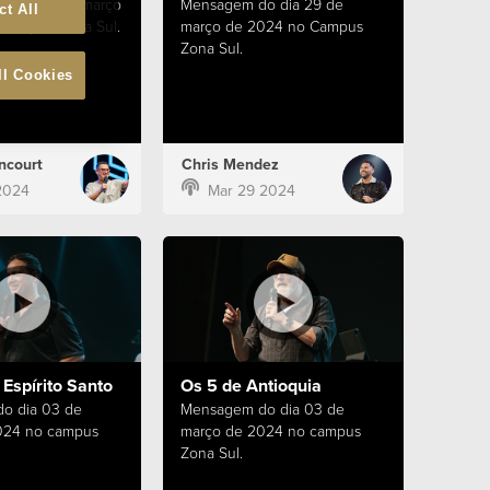
o dia 31 de março
Mensagem do dia 29 de
ct All
campus Zona Sul.
março de 2024 no Campus
Zona Sul.
ll Cookies
ncourt
Chris Mendez
2024
Mar 29 2024
Espírito Santo
Os 5 de Antioquia
o dia 03 de
Mensagem do dia 03 de
024 no campus
março de 2024 no campus
Zona Sul.