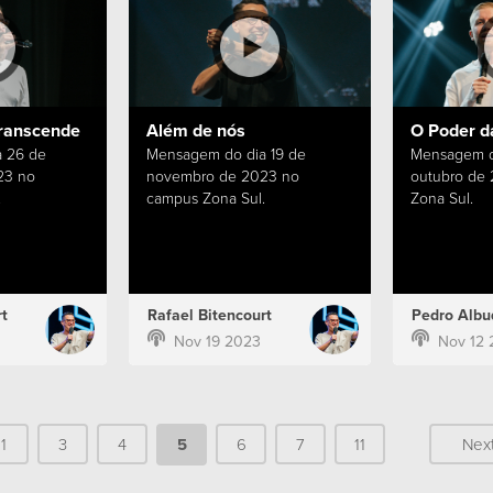
ranscende
Além de nós
O Poder d
 26 de
Mensagem do dia 19 de
Mensagem d
23 no
novembro de 2023 no
outubro de
.
campus Zona Sul.
Zona Sul.
t
Rafael Bitencourt
Pedro Albu
Nov 19 2023
Nov 12 
1
3
4
5
6
7
11
Nex