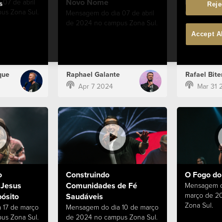
Novo Nome
07 de abril
Mensagem d
s
Reje
us Zona Sul.
de 2024 no 
Mensagem do dia 07 de abril
de 2024 no campus Zona Sul.
Accept A
que
Raphael Galante
Rafael Bite
Apr 7 2024
Mar 31 
o
Construindo
O Fogo do 
 Jesus
Comunidades de Fé
Mensagem d
março de 2
ósito
Saudáveis
Zona Sul.
 17 de março
Mensagem do dia 10 de março
us Zona Sul.
de 2024 no campus Zona Sul.