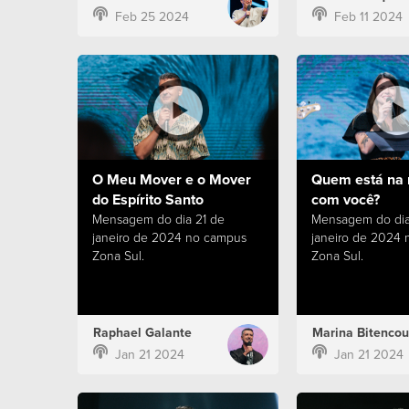
Feb 25 2024
Feb 11 2024
O Meu Mover e o Mover
Quem está na 
do Espírito Santo
com você?
Mensagem do dia 21 de
Mensagem do dia
janeiro de 2024 no campus
janeiro de 2024
Zona Sul.
Zona Sul.
Raphael Galante
Marina Bitencou
Jan 21 2024
Jan 21 2024