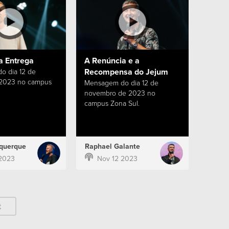
a Entrega
A Renúncia e a
Recompensa do Jejum
o dia 12 de
 2023 no campus
Mensagem do dia 12 de
novembro de 2023 no
campus Zona Sul.
querque
Raphael Galante
2023
Nov 12 2023
t