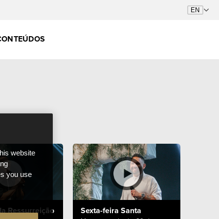
CONTEÚDOS
this website
ong
ces you use
a Ressurreição
Sexta-feira Santa