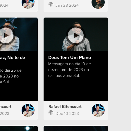
2024
Jan 28 2024
az, Noite de
Deus Tem Um Plano
Mensagem do dia 10 de
dezembro de 2023 no
o dia 25 de
campus Zona Sul.
e 2023 no
 Sul.
ncourt
Rafael Bitencourt
 2023
Dec 10 2023