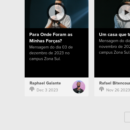
Para Onde Foram as
Um casa que t
Minhas Forças?
Mensagem do dia
novembro de 20
Mensagem do dia 03 de
campus Zona Sul
dezembro de 2023 no
campus Zona Sul.
Raphael Galante
Rafael Bitencour
Dec 3 2023
Nov 26 2023