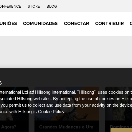
ONFERENCE
STORE
BLOG
UNIÕES
COMUNIDADES
CONECTAR
CONTRIBUIR
S
nternational Ltd atf Hillsong International, "Hillsong", uses cookies on 
ssociated Hillsong websites. By accepting the use of cookies on Hills
 you permit us to collect and use data from your activity on the devi
ance with Hillsong's Cookie Policy.
 Agora?
Grandes Mudanças e Um
Domingo d