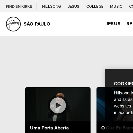
FIND EN KIRKE
HILLSONG
JESUS
COLLEGE
MUSIC
C
JESUS
RE
SÃO PAULO
COOKIE
Hillsong I
and its a
websites,
in accord
Uma Porta Aberta
O Que Eu Faço