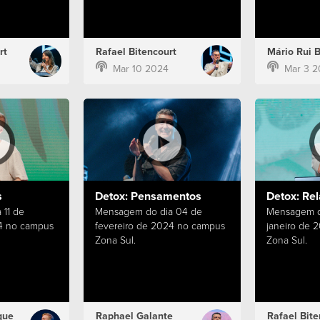
rt
Rafael Bitencourt
Mário Rui 
Mar 10 2024
Mar 3 2
s
Detox: Pensamentos
Detox: Re
11 de
Mensagem do dia 04 de
Mensagem d
24 no campus
fevereiro de 2024 no campus
janeiro de 
Zona Sul.
Zona Sul.
que
Raphael Galante
Rafael Bite