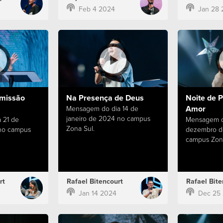
Feb 4 2024
Jan 28 
missão
Na Presença de Deus
Noite de P
Amor
Mensagem do dia 14 de
janeiro de 2024 no campus
 21 de
Mensagem d
Zona Sul.
 no campus
dezembro d
campus Zona
rt
Rafael Bitencourt
Rafael Bite
Jan 14 2024
Dec 25