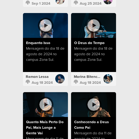
Sep 1 2024
Aug 25 2024
Enquanto Isso
O Deus do Tempo
Mensagem do dia 18 de
Mensagem do dia 18 de
agosto de 2024 no
agosto de 2024 no
campus Zona Sul.
campus Zona Sul.
Ramon Lessa
Marina Bitencourt
Aug 18 2024
Aug 18 2024
Quanto Mais Perto Do
Conhecendo a Deus
Pai, Mais Longe a
Como Pai
Gente Vai
Mensagem do dia 11 de
Mensagem do dia 11 de
agosto de 2024 no