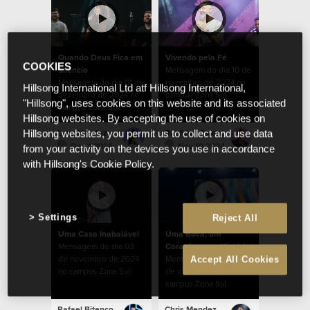
Quando Deus Fica em
Vivendo pela Fé
COOKIES
Silêncio
Mensagem do dia 10 de
Mensagem do dia 01 de
novembro de 2024 no
Hillsong International Ltd atf Hillsong International,
dezembro de 2024 no
campus Zona Sul.
"Hillsong", uses cookies on this website and its associated
campus Zona Sul.
Hillsong websites. By accepting the use of cookies on
Lucy Mendez
Raphael Galante
Hillsong websites, you permit us to collect and use data
Dec 1 2024
Nov 10 2024
from your activity on the devices you use in accordance
with Hillsong's Cookie Policy.
Settings
Reject All
Uma Casa Inabalável
Uma Boca, um
Mensagem do dia 03
Coração, uma História
de novembro de 2024
Mensagem do dia 27
Accept All Cookies
no campus Zona Sul.
de outubro de 2024 no
campus Zona Sul.
Rafael Bitencourt
Chris Mendez