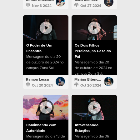
Nov 3 2024
Oct 27 2024
O Poder de Um
Os Dois Filhos
Encontro
Perdidos, na Casa do
Mensagem do dia 20
Pai
de outubro de 2024 no
Mensagem do dia 20
campus Zona Sul.
de outubro de 2024 no
campus Zona Sul.
Ramon Lessa
Marina Bitencourt
Oct 20 2024
Oct 20 2024
Caminhando com
Atravessando
Autoridade
Estações
Mensagem do dia 13 de
Mensagem do dia 06