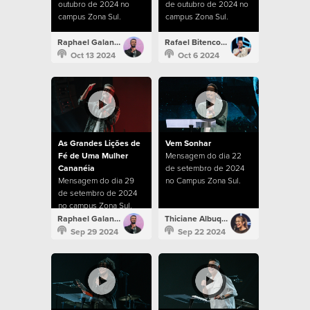
outubro de 2024 no
de outubro de 2024 no
campus Zona Sul.
campus Zona Sul.
Raphael Galante
Rafael Bitencourt
Oct 13 2024
Oct 6 2024
As Grandes Lições de
Vem Sonhar
Fé de Uma Mulher
Mensagem do dia 22
Cananéia
de setembro de 2024
Mensagem do dia 29
no Campus Zona Sul.
de setembro de 2024
no campus Zona Sul.
Raphael Galante
Thiciane Albuquerque
Sep 29 2024
Sep 22 2024