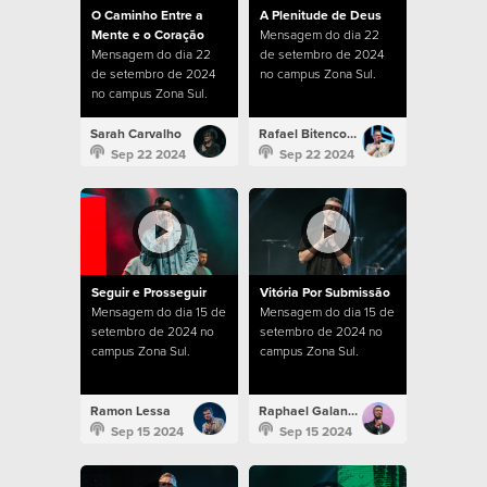
O Caminho Entre a
A Plenitude de Deus
Mente e o Coração
Mensagem do dia 22
Mensagem do dia 22
de setembro de 2024
de setembro de 2024
no campus Zona Sul.
no campus Zona Sul.
Sarah Carvalho
Rafael Bitencourt
Sep 22 2024
Sep 22 2024
Seguir e Prosseguir
Vitória Por Submissão
Mensagem do dia 15 de
Mensagem do dia 15 de
setembro de 2024 no
setembro de 2024 no
campus Zona Sul.
campus Zona Sul.
Ramon Lessa
Raphael Galante
Sep 15 2024
Sep 15 2024