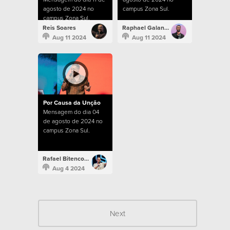
agosto de 2024 no
campus Zona Sul.
campus Zona Sul.
Reis Soares
Raphael Galante
Aug 11 2024
Aug 11 2024
Por Causa da Unção
Mensagem do dia 04
de agosto de 2024 no
campus Zona Sul.
Rafael Bitencourt
Aug 4 2024
Next