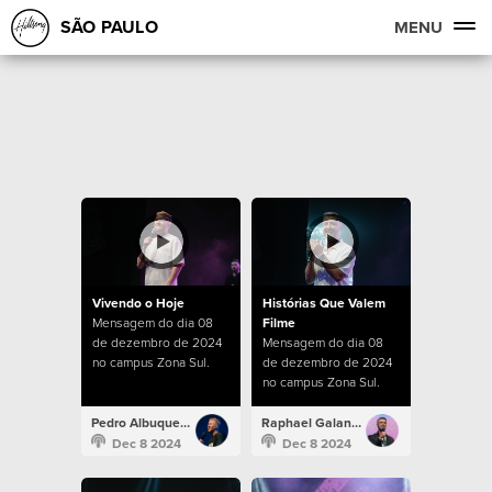
SÃO PAULO
MENU
Vivendo o Hoje
Histórias Que Valem
Mensagem do dia 08
Filme
de dezembro de 2024
Mensagem do dia 08
no campus Zona Sul.
de dezembro de 2024
no campus Zona Sul.
Pedro Albuquerque
Raphael Galante
Dec 8 2024
Dec 8 2024