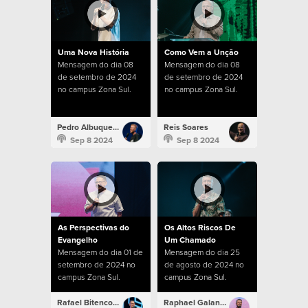
Uma Nova História
Como Vem a Unção
Mensagem do dia 08
Mensagem do dia 08
de setembro de 2024
de setembro de 2024
no campus Zona Sul.
no campus Zona Sul.
Pedro Albuquerque
Reis Soares
Sep 8 2024
Sep 8 2024
As Perspectivas do
Os Altos Riscos De
Evangelho
Um Chamado
Mensagem do dia 01 de
Mensagem do dia 25
setembro de 2024 no
de agosto de 2024 no
campus Zona Sul.
campus Zona Sul.
Rafael Bitencourt
Raphael Galante