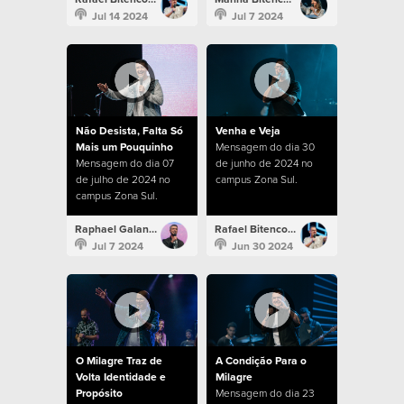
Jul 14 2024
Jul 7 2024
Não Desista, Falta Só
Venha e Veja
Mais um Pouquinho
Mensagem do dia 30
Mensagem do dia 07
de junho de 2024 no
de julho de 2024 no
campus Zona Sul.
campus Zona Sul.
Raphael Galante
Rafael Bitencourt
Jul 7 2024
Jun 30 2024
O Milagre Traz de
A Condição Para o
Volta Identidade e
Milagre
Propósito
Mensagem do dia 23