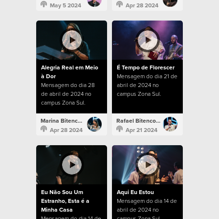
May 5 2024
Apr 28 2024
Alegria Real em Meio
É Tempo de Florescer
à Dor
Mensagem do dia 21 de
Mensagem do dia 28
abril de 2024 no
de abril de 2024 no
campus Zona Sul.
campus Zona Sul.
Marina Bitencourt
Rafael Bitencourt
Apr 28 2024
Apr 21 2024
Eu Não Sou Um
Aqui Eu Estou
Estranho, Esta é a
Mensagem do dia 14 de
Minha Casa
abril de 2024 no
Mensagem do dia 14 de
campus Zona Sul.