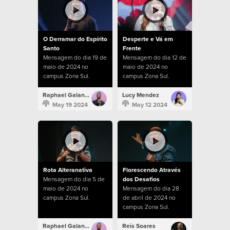
O Derramar do Espírito
Desperte e Vá em
Santo
Frente
Mensagem do dia 19 de
Mensagem do dia 12 de
maio de 2024 no
maio de 2024 no
campus Zona Sul.
campus Zona Sul.
Raphael Galante
Lucy Mendez
May 19 2024
May 12 2024
Rota Alteranativa
Florescendo Através
Mensagem do dia 5 de
dos Desafios
maio de 2024 no
Mensagem do dia 28
campus Zona Sul.
de abril de 2024 no
campus Zona Sul.
Raphael Galante
Reis Soares