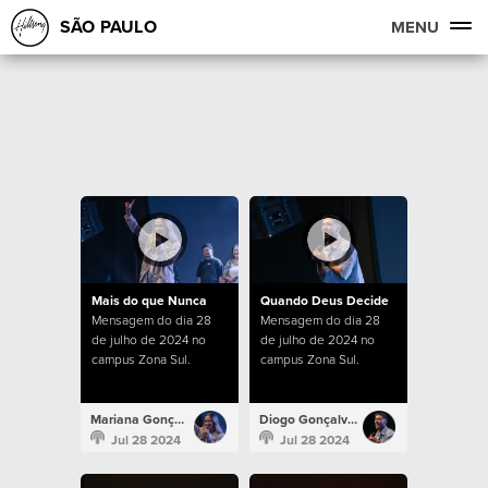
SÃO PAULO
MENU
Mais do que Nunca
Quando Deus Decide
Mensagem do dia 28
Mensagem do dia 28
de julho de 2024 no
de julho de 2024 no
campus Zona Sul.
campus Zona Sul.
Mariana Gonçalves
Diogo Gonçalves
Jul 28 2024
Jul 28 2024