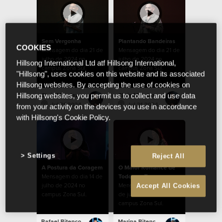
Sem Vergonha
Plantando Bandeiras
COOKIES
Mensagem do dia 21 de
Mensagem do dia 21 de
julho de 2024 no
julho de 2024 no
Hillsong International Ltd atf Hillsong International,
campus Zona Sul.
campus Zona Sul.
"Hillsong", uses cookies on this website and its associated
Hillsong websites. By accepting the use of cookies on
Chris Mendez
Chris Mendez
Hillsong websites, you permit us to collect and use data
Jul 21 2024
Jul 21 2024
from your activity on the devices you use in accordance
with Hillsong's Cookie Policy.
Settings
Reject All
A Postura da Coragem
O Maior Romance de
Mensagem do dia 14 de
Todos os Tempos
julho de 2024 no
Mensagem do dia 07
Accept All Cookies
campus Zona Sul.
de julho de 2024 no
campus Zona Sul.
Rafael Bitencourt
Marina Bitencourt