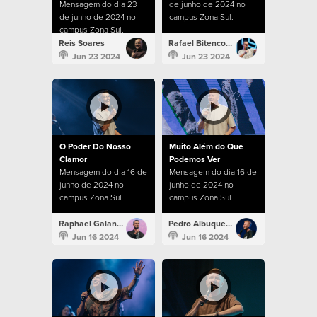
Mensagem do dia 23
de junho de 2024 no
de junho de 2024 no
campus Zona Sul.
campus Zona Sul.
Reis Soares
Rafael Bitencourt
Jun 23 2024
Jun 23 2024
O Poder Do Nosso
Muito Além do Que
Clamor
Podemos Ver
Mensagem do dia 16 de
Mensagem do dia 16 de
junho de 2024 no
junho de 2024 no
campus Zona Sul.
campus Zona Sul.
Raphael Galante
Pedro Albuquerque
Jun 16 2024
Jun 16 2024