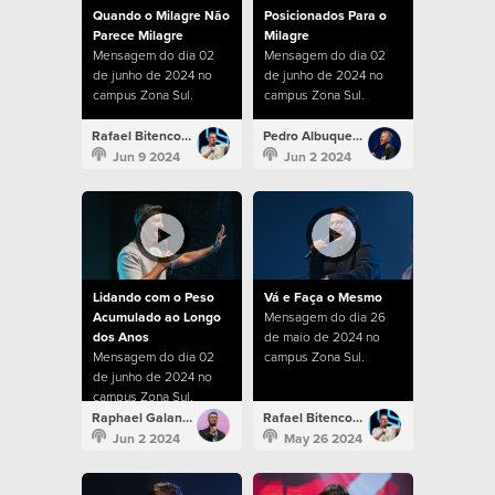
Quando o Milagre Não
Posicionados Para o
Parece Milagre
Milagre
Mensagem do dia 02
Mensagem do dia 02
de junho de 2024 no
de junho de 2024 no
campus Zona Sul.
campus Zona Sul.
Rafael Bitencourt
Pedro Albuquerque
Jun 9 2024
Jun 2 2024
Lidando com o Peso
Vá e Faça o Mesmo
Acumulado ao Longo
Mensagem do dia 26
dos Anos
de maio de 2024 no
Mensagem do dia 02
campus Zona Sul.
de junho de 2024 no
campus Zona Sul.
Raphael Galante
Rafael Bitencourt
Jun 2 2024
May 26 2024